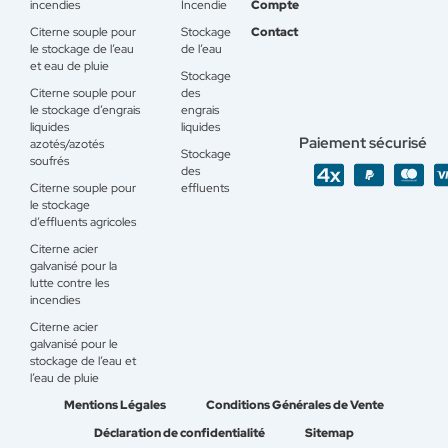
incendies
Incendie
Compte
Citerne souple pour
Stockage
Contact
le stockage de l’eau
de l’eau
et eau de pluie
Stockage
Citerne souple pour
des
le stockage d’engrais
engrais
liquides
liquides
Paiement sécurisé
azotés/azotés
Stockage
soufrés
des
Citerne souple pour
effluents
le stockage
d’effluents agricoles
Citerne acier
galvanisé pour la
lutte contre les
incendies
Citerne acier
galvanisé pour le
stockage de l’eau et
l’eau de pluie
Mentions Légales
Conditions Générales de Vente
Déclaration de confidentialité
Sitemap