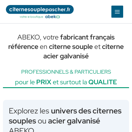
Aller
au
contenu
ABEKO, votre
fabricant français
référence
en
citerne souple
et
citerne
acier galvanisé
PROFESSIONNELS & PARTICULIERS
pour le
PRIX
et surtout la
QUALITE
Explorez les
univers des citernes
souples
ou
acier galvanisé
ABEKO