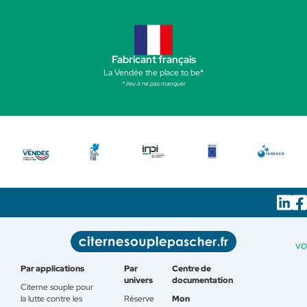
Fabricant français
La Vendée the place to be*
* lieu à ne pas manquer
vo
Par applications
Par
Centre de
univers
documentation
Citerne souple pour
la lutte contre les
Réserve
Mon