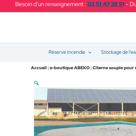
Aller
Besoin d'un renseignement :
02 51 47 38 91
- Du
au
contenu
Réserve Incendie
Stockage de l’e
Accueil
|
e-boutique ABEKO
|
Citerne souple pour 
🔍