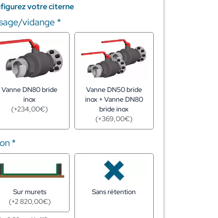
figurez votre citerne
issage/vidange
*
Vanne DN80 bride
Vanne DN50 bride
inox
inox + Vanne DN80
(
+
234,00
€
)
bride inox
(
+
369,00
€
)
ion
*
Sur murets
Sans rétention
(
+
2 820,00
€
)