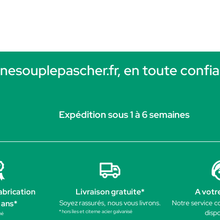
rnesouplepascher.fr, en toute confia
Expédition sous 1 à 6 semaines
abrication
Livraison gratuite*
A votr
 ans*
Soyez rassurés, nous vous livrons.
Notre service c
* hors îles et citerne acier galvanisé
dispo
né