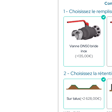
Con
1 - Choisissez le rempl
quantité
de
Citerne
souple
pour
stockage
d'engrais
liquides
Vanne DN50 bride
99m3
inox
(
+
135,00
€
)
2 - Choisissez la rétent
(
+
2 628,00
€
)
Sur talus