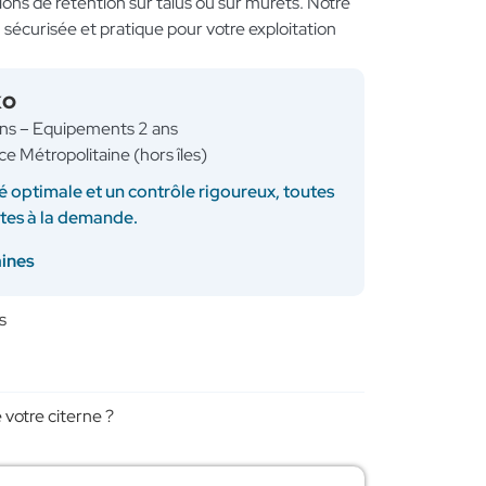
ons de rétention sur talus ou sur murets. Notre
sécurisée et pratique pour votre exploitation
KO
ans – Equipements 2 ans
ce Métropolitaine (hors îles)
é optimale et un contrôle rigoureux, toutes
ites à la demande.
aines
s
 votre citerne ?