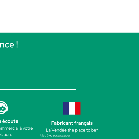
nce !
e écoute
Fabricant français
ommercial à votre
La Vendée the place to be*
sition.
* lieu à ne pas manquer