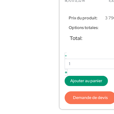
14,70 x 13,32 m
11,3
Prix du produit:
3 79
Options totales:
Total:
-
+
Ajouter au panier
Demande de devis