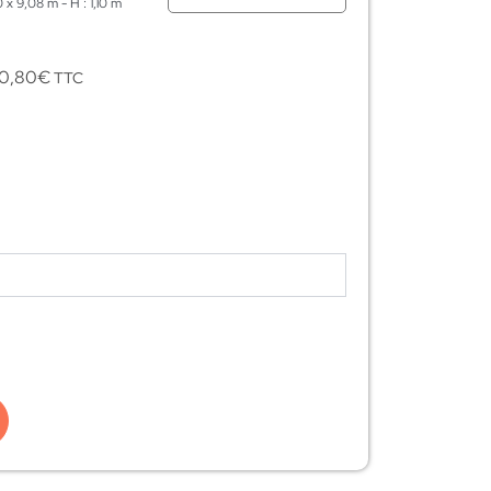
0 x 9,08 m - H : 1,10 m
0,80
€
TTC