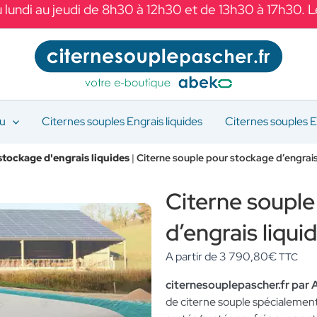
 lundi au jeudi de 8h30 à 12h30 et de 13h30 à 17h30. 
au
Citernes souples Engrais liquides
Citernes souples E
stockage d'engrais liquides
|
Citerne souple pour stockage d’engrai
Citerne souple
d’engrais liqu
A partir de
3 790,80
€
TTC
citernesouplepascher.fr pa
de citerne souple spécialement