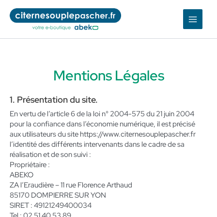
Aller
au
contenu
Mentions Légales
1. Présentation du site.
En vertu de l’article 6 de la loi n° 2004-575 du 21 juin 2004
pour la confiance dans l’économie numérique, il est précisé
aux utilisateurs du site https://www.citernesouplepascher.fr
l’identité des différents intervenants dans le cadre de sa
réalisation et de son suivi :
Propriétaire :
ABEKO
ZA l’Eraudière – 11 rue Florence Arthaud
85170 DOMPIERRE SUR YON
SIRET : 49121249400034
Tel : 02 51 40 53 89