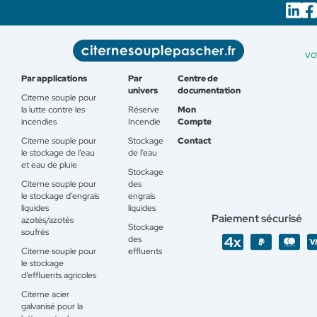
vo
Par applications
Par
Centre de
univers
documentation
Citerne souple pour
la lutte contre les
Réserve
Mon
incendies
Incendie
Compte
Citerne souple pour
Stockage
Contact
le stockage de l’eau
de l’eau
et eau de pluie
Stockage
Citerne souple pour
des
le stockage d’engrais
engrais
liquides
liquides
Paiement sécurisé
azotés/azotés
Stockage
soufrés
des
Citerne souple pour
effluents
le stockage
d’effluents agricoles
Citerne acier
galvanisé pour la