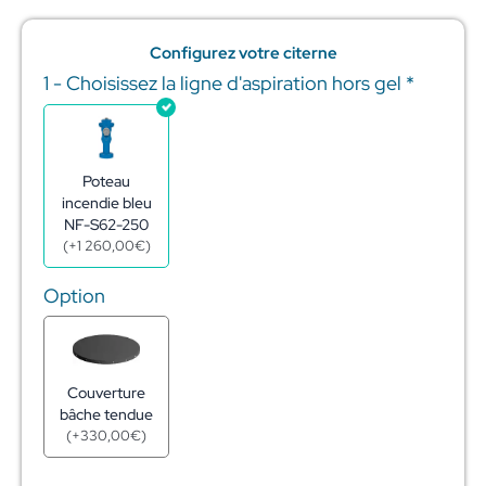
Configurez votre citerne
1 - Choisissez la ligne d'aspiration hors gel
*
quantité
de
Réserve
incendie
citerne
Poteau
acier
incendie bleu
galva
NF-S62-250
60m3
(
+
1 260,00
€
)
-
ø5,10m
Option
-
h3,38m
Couverture
bâche tendue
(
+
330,00
€
)