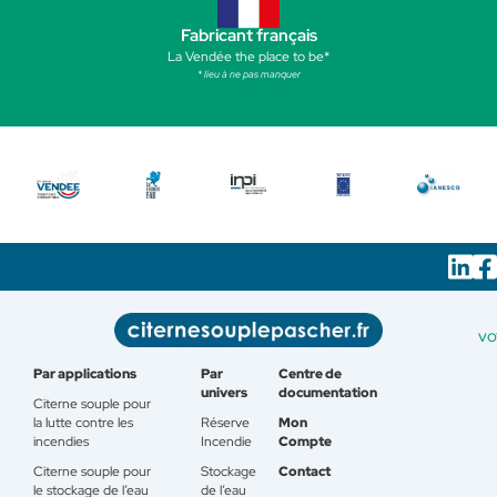
Fabricant français
La Vendée the place to be*
* lieu à ne pas manquer
vo
Par applications
Par
Centre de
univers
documentation
Citerne souple pour
la lutte contre les
Réserve
Mon
incendies
Incendie
Compte
Citerne souple pour
Stockage
Contact
le stockage de l’eau
de l’eau