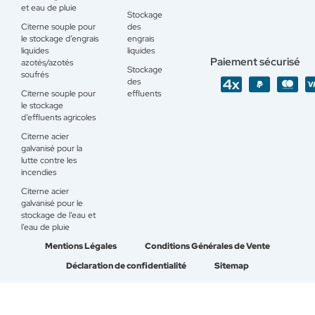
et eau de pluie
Stockage
Citerne souple pour
des
le stockage d’engrais
engrais
liquides
liquides
Paiement sécurisé
azotés/azotés
Stockage
soufrés
des
Citerne souple pour
effluents
le stockage
d’effluents agricoles
Citerne acier
galvanisé pour la
lutte contre les
incendies
Citerne acier
galvanisé pour le
stockage de l’eau et
l’eau de pluie
Mentions Légales
Conditions Générales de Vente
Déclaration de confidentialité
Sitemap