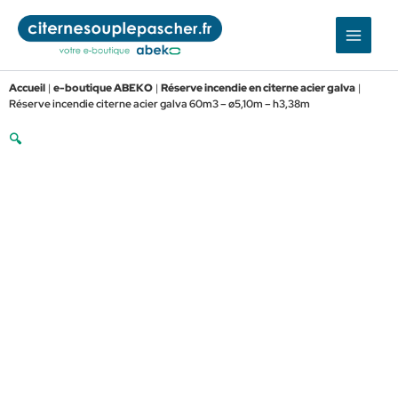
Aller
au
contenu
Accueil
|
e-boutique ABEKO
|
Réserve incendie en citerne acier galva
|
Réserve incendie citerne acier galva 60m3 – ø5,10m – h3,38m
🔍