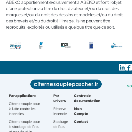
ABEKO appartiennent exclusivement à ABEKO et font l’objet
d’une protection au titre du droit d’auteur et/ou du droit des
marques et/ou du droit des dessins et modèles et/ou du droit
des brevets et/ou du droit à l’image. Ils ne peuvent être
reproduits, exploités ou utilisés à quelque titre que ce soit.
vo
Par applications
Par
Centre de
univers
documentation
Citerne souple pour
la lutte contre les
Réserve
Mon
incendies
Incendie
Compte
Citerne souple pour
Stockage
Contact
le stockage de l’eau
de l’eau
et eau de pluie