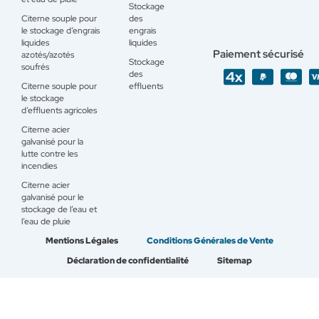
Stockage
Citerne souple pour
des
le stockage d’engrais
engrais
liquides
liquides
Paiement sécurisé
azotés/azotés
Stockage
soufrés
des
Citerne souple pour
effluents
le stockage
d’effluents agricoles
Citerne acier
galvanisé pour la
lutte contre les
incendies
Citerne acier
galvanisé pour le
stockage de l’eau et
l’eau de pluie
Mentions Légales
Conditions Générales de Vente
Déclaration de confidentialité
Sitemap