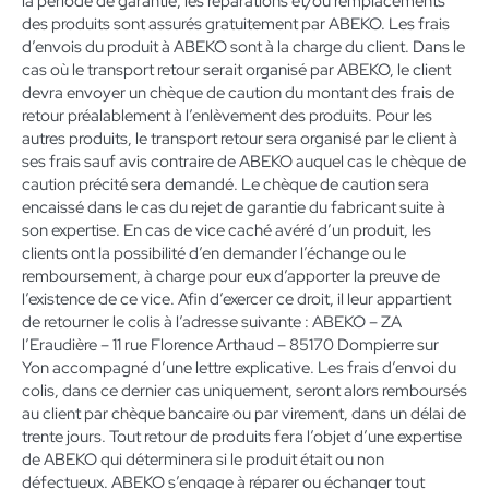
la période de garantie, les réparations et/ou remplacements
des produits sont assurés gratuitement par ABEKO. Les frais
d’envois du produit à ABEKO sont à la charge du client. Dans le
cas où le transport retour serait organisé par ABEKO, le client
devra envoyer un chèque de caution du montant des frais de
retour préalablement à l’enlèvement des produits. Pour les
autres produits, le transport retour sera organisé par le client à
ses frais sauf avis contraire de ABEKO auquel cas le chèque de
caution précité sera demandé. Le chèque de caution sera
encaissé dans le cas du rejet de garantie du fabricant suite à
son expertise. En cas de vice caché avéré d’un produit, les
clients ont la possibilité d’en demander l’échange ou le
remboursement, à charge pour eux d’apporter la preuve de
l’existence de ce vice. Afin d’exercer ce droit, il leur appartient
de retourner le colis à l’adresse suivante : ABEKO – ZA
l’Eraudière – 11 rue Florence Arthaud – 85170 Dompierre sur
Yon accompagné d’une lettre explicative. Les frais d’envoi du
colis, dans ce dernier cas uniquement, seront alors remboursés
au client par chèque bancaire ou par virement, dans un délai de
trente jours. Tout retour de produits fera l’objet d’une expertise
de ABEKO qui déterminera si le produit était ou non
défectueux. ABEKO s’engage à réparer ou échanger tout