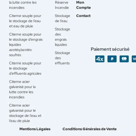
la lutte contre les
Réserve
Mon
incendies
Incendie
Compte
Citerne souple pour
Stockage
Contact
le stockage de l’eau
de l’eau
et eau de pluie
Stockage
Citerne souple pour
des
le stockage d’engrais
engrais
liquides
liquides
Paiement sécurisé
azotés/azotés
Stockage
soufrés
des
Citerne souple pour
effluents
le stockage
d’effluents agricoles
Citerne acier
galvanisé pour la
lutte contre les
incendies
Citerne acier
galvanisé pour le
stockage de l’eau et
l’eau de pluie
Mentions Légales
Conditions Générales de Vente