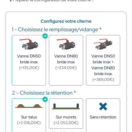
Configurez votre citerne
1 - Choisissez le remplissage/vidange
*
quantité
de
Citerne
souple
pour
Vanne DN50
Vanne DN80
Vanne DN50
stockage
bride inox
bride inox
bride inox +
d'engrais
(
+
135,00
€
)
(
+
234,00
€
)
Vanne DN80
liquides
bride inox
60m3
(
+
369,00
€
)
2 - Choisissez la rétention
*
Sur talus
Sur murets
Sans rétention
(
+
2 016,00
€
)
(
+
2 052,00
€
)