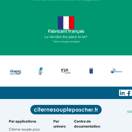
Fabricant français
La Vendée the place to be*
* lieu à ne pas manquer
vo
Par applications
Par
Centre de
univers
documentation
Citerne souple pour