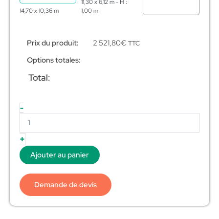
11,30 x 6,12 m - H :
14,70 x 10,36 m
1,00 m
Prix du produit:
2 521,80
€
TTC
Options totales:
Total:
-
+
Ajouter au panier
Demande de devis