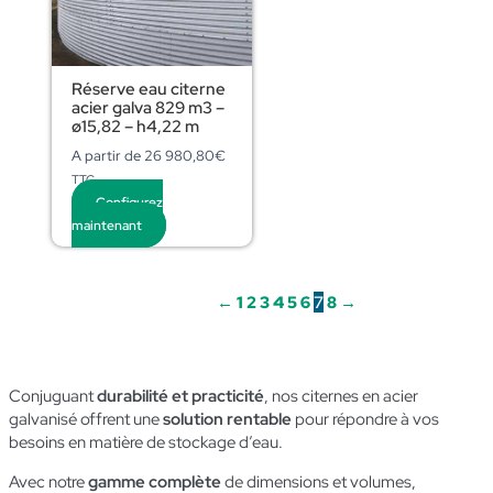
Réserve eau citerne
acier galva 829 m3 –
ø15,82 – h4,22 m
A partir de
26 980,80
€
TTC
Configurez
maintenant
←
1
2
3
4
5
6
7
8
→
Conjuguant
durabilité et practicité
, nos citernes en acier
galvanisé offrent une
solution rentable
pour répondre à vos
besoins en matière de stockage d’eau.
Avec notre
gamme complète
de dimensions et volumes,