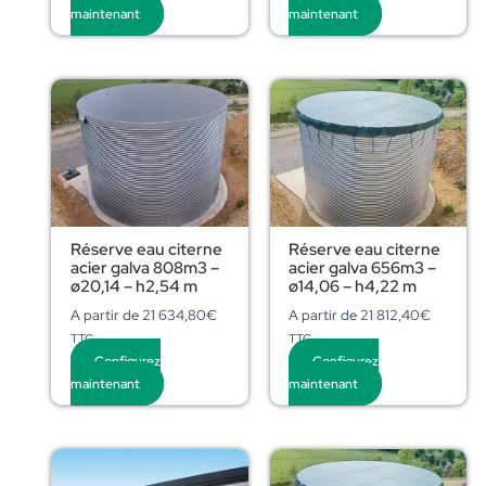
maintenant
maintenant
Réserve eau citerne
Réserve eau citerne
acier galva 808m3 –
acier galva 656m3 –
ø20,14 – h2,54 m
ø14,06 – h4,22 m
A partir de
21 634,80
€
A partir de
21 812,40
€
TTC
TTC
Configurez
Configurez
maintenant
maintenant