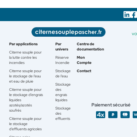
vo
Par applications
Par
Centre de
univers
documentation
Citerne souple pour
la lutte contre les
Réserve
Mon
incendies
Incendie
Compte
Citerne souple pour
Stockage
Contact
le stockage de l’eau
de l’eau
et eau de pluie
Stockage
Citerne souple pour
des
le stockage d’engrais
engrais
liquides
liquides
Paiement sécurisé
azotés/azotés
Stockage
soufrés
des
Citerne souple pour
effluents
le stockage
d’effluents agricoles