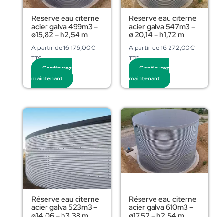
Réserve eau citerne
Réserve eau citerne
acier galva 499m3 –
acier galva 547m3 –
ø15,82 – h2,54 m
ø 20,14 – h1,72 m
A partir de
16 176,00
€
A partir de
16 272,00
€
TTC
TTC
Configurez
Configurez
maintenant
maintenant
Réserve eau citerne
Réserve eau citerne
acier galva 523m3 –
acier galva 610m3 –
ø14,06 – h3,38 m
ø17,52 – h2,54 m