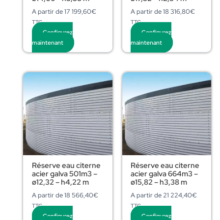
A partir de
17 199,60
€
A partir de
18 316,80
€
TTC
TTC
Configurez
Configurez
maintenant
maintenant
Réserve eau citerne
Réserve eau citerne
acier galva 501m3 –
acier galva 664m3 –
ø12,32 – h4,22 m
ø15,82 – h3,38 m
A partir de
18 566,40
€
A partir de
21 224,40
€
TTC
TTC
Configurez
Configurez