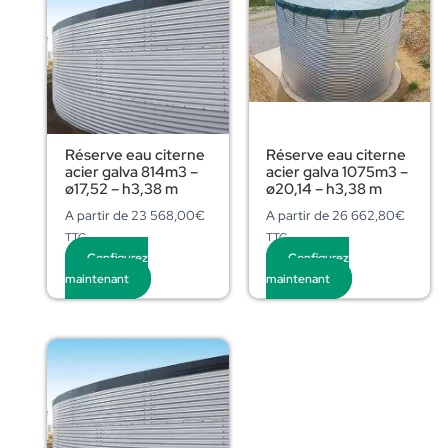
Réserve eau citerne
Réserve eau citerne
acier galva 814m3 –
acier galva 1075m3 –
ø17,52 – h3,38 m
ø20,14 – h3,38 m
A partir de
23 568,00
€
A partir de
26 662,80
€
TTC
TTC
Configurez
Configurez
maintenant
maintenant