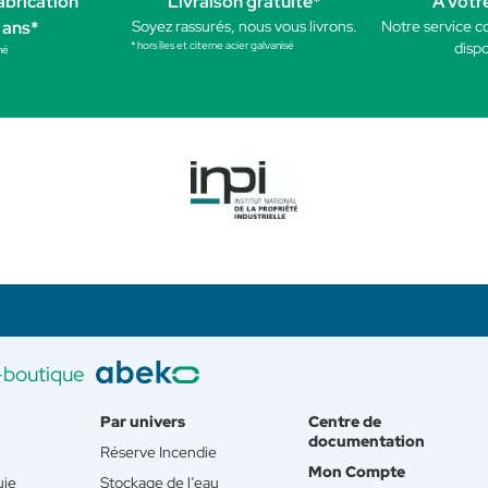
abrication
Livraison gratuite*
A votr
 ans*
Soyez rassurés, nous vous livrons.
Notre service c
* hors îles et citerne acier galvanisé
dispo
né
-boutique
Par univers
Centre de
documentation
Réserve Incendie
Mon Compte
uie
Stockage de l’eau