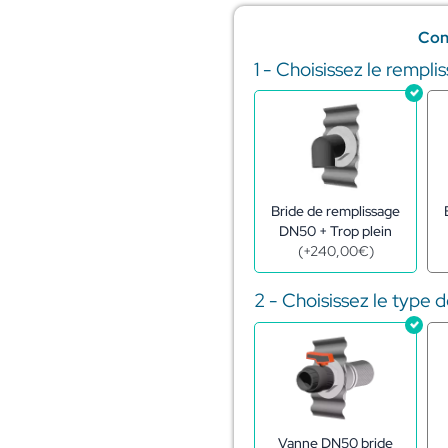
Con
1 - Choisissez le rempli
quantité
de
Réserve
eau
citerne
acier
galva
547m3
Bride de remplissage
–
DN50 + Trop plein
ø
(
+
240,00
€
)
20,14
-
2 - Choisissez le type 
h1,72
m
Vanne DN50 bride