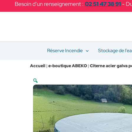
Aller
Besoin d'un renseignement :
02 51 47 38 91
- Du
au
contenu
Réserve Incendie
Stockage de l’e
Accueil
|
e-boutique ABEKO
|
Citerne acier galva p
🔍