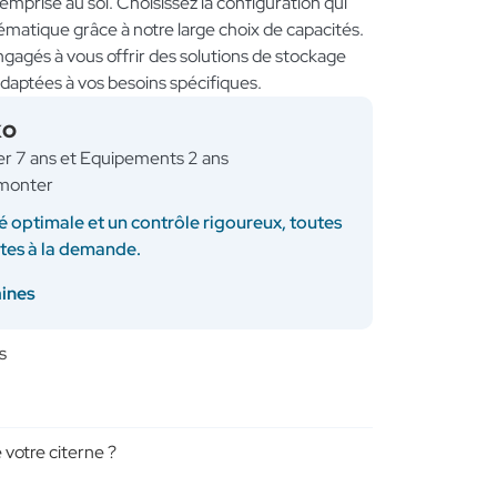
l’emprise au sol. Choisissez la configuration qui
ématique grâce à notre large choix de capacités.
gés à vous offrir des solutions de stockage
adaptées à vos besoins spécifiques.
KO
ner 7 ans et Equipements 2 ans
à monter
é optimale et un contrôle rigoureux, toutes
ites à la demande.
aines
s
 votre citerne ?