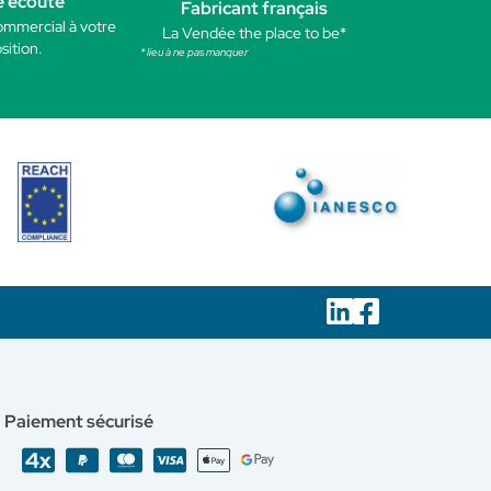
e écoute
Fabricant français
ommercial à votre
La Vendée the place to be*
sition.
* lieu à ne pas manquer
Paiement sécurisé