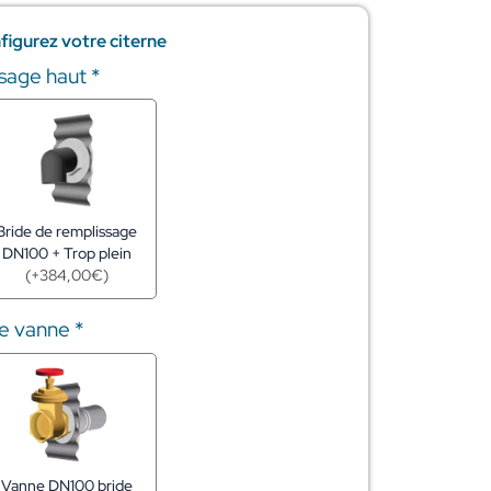
figurez votre citerne
ssage haut
*
Bride de remplissage
DN100 + Trop plein
(
+
384,00
€
)
de vanne
*
Vanne DN100 bride