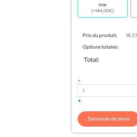
inox
(
+
144,00
€
)
Prix du produit:
16 2
Options totales:
Total:
-
+
Demande de devis