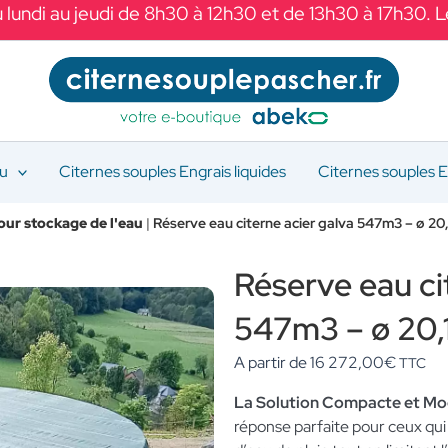
 lundi au jeudi de 8h30 à 12h30 et de 13h30 à 17h30. 
au
Citernes souples Engrais liquides
Citernes souples E
our stockage de l'eau
|
Réserve eau citerne acier galva 547m3 – ø 20,
Réserve eau ci
547m3 – ø 20,1
A partir de
16 272,00
€
TTC
La Solution Compacte et Mo
réponse parfaite pour ceux qui