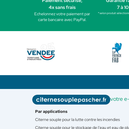
Paiement sécurisé,
Garantie f
4x sans frais
7 à 10
* selon produit sélection
Echelonnez votre paiement par
carte bancaire avec PayPal.
votre e
Par applications
Citerne souple pour la lutte contre les incendies
Citerne souple pour le stockage de l’eau et eau de pl