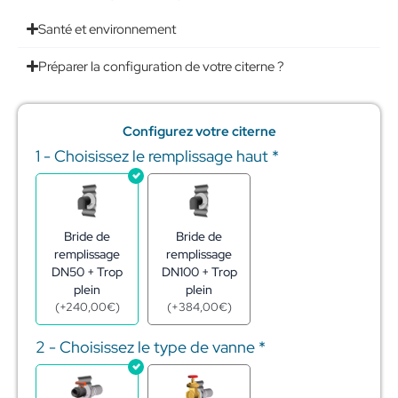
Santé et environnement
Préparer la configuration de votre citerne ?
Configurez votre citerne
1 - Choisissez le remplissage haut
*
quantité
de
Réserve
eau
citerne
Bride de
Bride de
acier
remplissage
remplissage
galva
DN50 + Trop
DN100 + Trop
829
plein
plein
m3
(
+
240,00
€
)
(
+
384,00
€
)
-
ø15,82
2 - Choisissez le type de vanne
*
-
h4,22
m