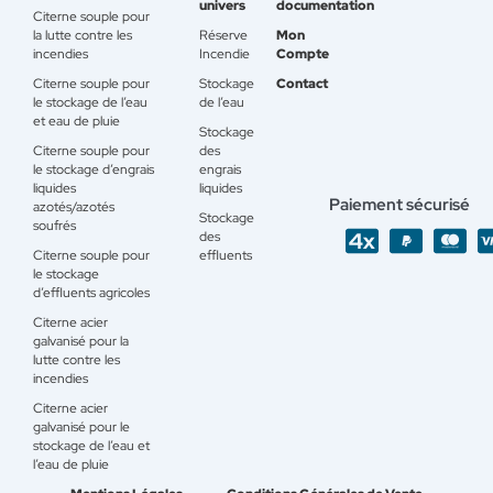
univers
documentation
Citerne souple pour
la lutte contre les
Réserve
Mon
incendies
Incendie
Compte
Citerne souple pour
Stockage
Contact
le stockage de l’eau
de l’eau
et eau de pluie
Stockage
Citerne souple pour
des
le stockage d’engrais
engrais
liquides
liquides
Paiement sécurisé
azotés/azotés
Stockage
soufrés
des
Citerne souple pour
effluents
le stockage
d’effluents agricoles
Citerne acier
galvanisé pour la
lutte contre les
incendies
Citerne acier
galvanisé pour le
stockage de l’eau et
l’eau de pluie