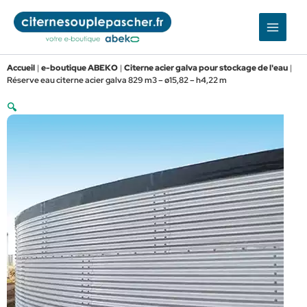
Aller
au
contenu
Accueil
|
e-boutique ABEKO
|
Citerne acier galva pour stockage de l'eau
|
Réserve eau citerne acier galva 829 m3 – ø15,82 – h4,22 m
🔍