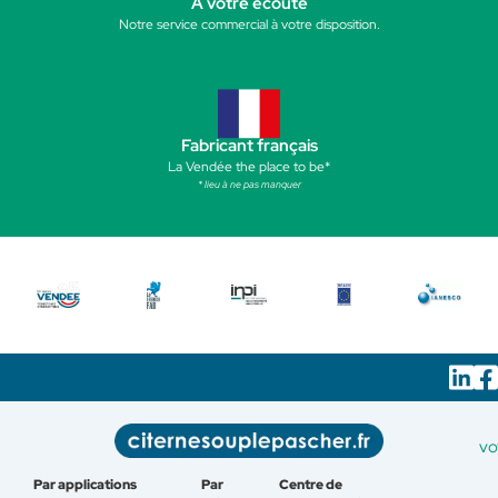
A votre écoute
Notre service commercial à votre disposition.
Fabricant français
La Vendée the place to be*
* lieu à ne pas manquer
vo
Par applications
Par
Centre de