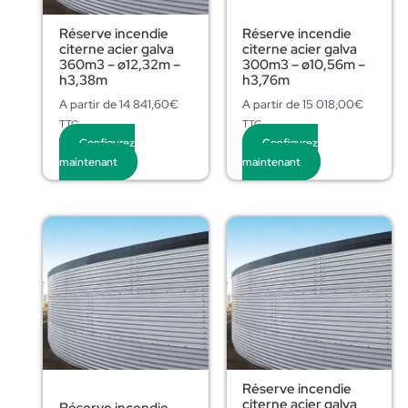
Réserve incendie
Réserve incendie
citerne acier galva
citerne acier galva
360m3 – ø12,32m –
300m3 – ø10,56m –
h3,38m
h3,76m
A partir de
14 841,60
€
A partir de
15 018,00
€
TTC
TTC
Configurez
Configurez
maintenant
maintenant
Réserve incendie
citerne acier galva
Réserve incendie