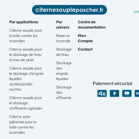
vo
Par applications
Par
Centre de
univers
documentation
Citerne souple pour
la lutte contre les
Réserve
Mon
incendies
Incendie
Compte
Citerne souple pour
Stockage
Contact
le stockage de l’eau
de l’eau
et eau de pluie
Stockage
Citerne souple pour
des
le stockage d’engrais
engrais
liquides
liquides
Paiement sécurisé
azotés/azotés
Stockage
soufrés
des
Citerne souple pour
effluents
le stockage
d’effluents agricoles
Citerne acier
galvanisé pour la
lutte contre les
incendies