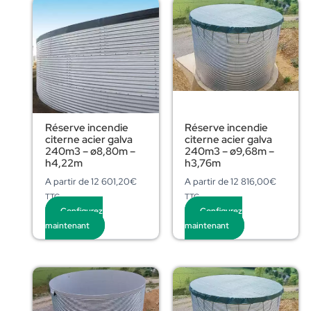
Réserve incendie
Réserve incendie
citerne acier galva
citerne acier galva
240m3 – ø8,80m –
240m3 – ø9,68m –
h4,22m
h3,76m
A partir de
12 601,20
€
A partir de
12 816,00
€
TTC
TTC
Configurez
Configurez
maintenant
maintenant