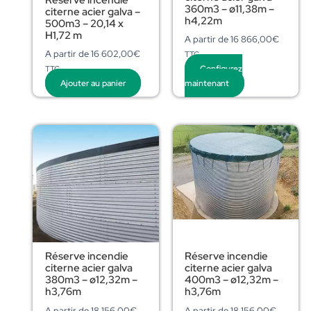
360m3 – ø11,38m –
citerne acier galva –
h4,22m
500m3 – 20,14 x
H1,72 m
A partir de
16 866,00
€
A partir de
16 602,00
€
TTC
Configurez
TTC
Ajouter au panier
maintenant
Réserve incendie
Réserve incendie
citerne acier galva
citerne acier galva
380m3 – ø12,32m –
400m3 – ø12,32m –
h3,76m
h3,76m
A partir de
18 156,00
€
A partir de
18 156,00
€