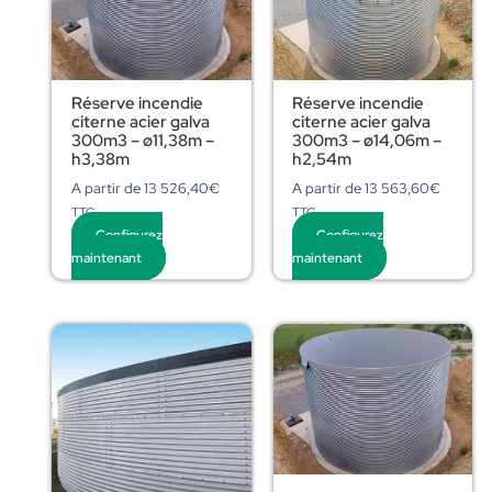
Réserve incendie
Réserve incendie
citerne acier galva
citerne acier galva
300m3 – ø11,38m –
300m3 – ø14,06m –
h3,38m
h2,54m
A partir de
13 526,40
€
A partir de
13 563,60
€
TTC
TTC
Configurez
Configurez
maintenant
maintenant