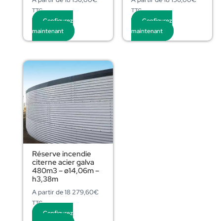
TTC
TTC
Configurez
Configurez
maintenant
maintenant
Réserve incendie
citerne acier galva
480m3 – ø14,06m –
h3,38m
A partir de
18 279,60
€
TTC
Configurez