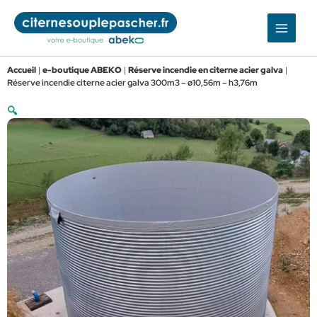
Aller
au
contenu
Accueil
|
e-boutique ABEKO
|
Réserve incendie en citerne acier galva
|
Réserve incendie citerne acier galva 300m3 – ø10,56m – h3,76m
🔍