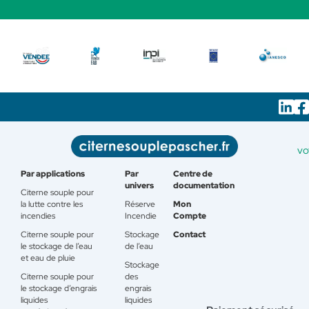
vo
Par applications
Par
Centre de
univers
documentation
Citerne souple pour
la lutte contre les
Réserve
Mon
incendies
Incendie
Compte
Citerne souple pour
Stockage
Contact
le stockage de l’eau
de l’eau
et eau de pluie
Stockage
Citerne souple pour
des
le stockage d’engrais
engrais
liquides
liquides