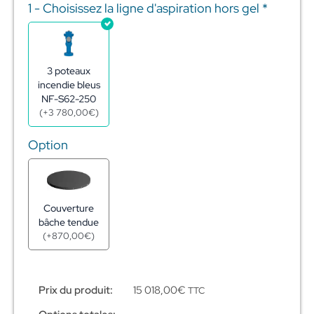
1 - Choisissez la ligne d'aspiration hors gel
*
quantité
de
Réserve
incendie
citerne
3 poteaux
acier
incendie bleus
galva
NF-S62-250
300m3
(
+
3 780,00
€
)
-
ø10,56m
Option
-
h3,76m
Couverture
bâche tendue
(
+
870,00
€
)
Prix du produit:
15 018,00
€
TTC