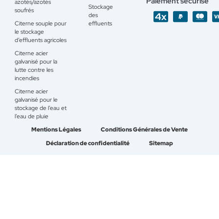
Paiement sécurisé
azotés/azotés
Stockage
soufrés
des
Citerne souple pour
effluents
le stockage
d’effluents agricoles
Citerne acier
galvanisé pour la
lutte contre les
incendies
Citerne acier
galvanisé pour le
stockage de l’eau et
l’eau de pluie
Mentions Légales
Conditions Générales de Vente
Déclaration de confidentialité
Sitemap