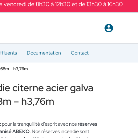
Le vendredi de 8h30 à 12h30 et de 13h30 à 16h30
ffluents
Documentation
Contact
9,68m – h3,76m
ie citerne acier galva
8m – h3,76m
z pour la tranquillité d’esprit avec nos
réserves
lvanisé ABEKO
. Nos réserves incendie sont