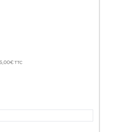
16,00
€
TTC