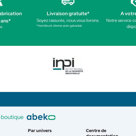
abrication
Livraison gratuite*
A votr
 ans*
Soyez rassurés, nous vous livrons.
Notre service c
* hors îles et citerne acier galvanisé
dispo
né
-boutique
Par univers
Centre de