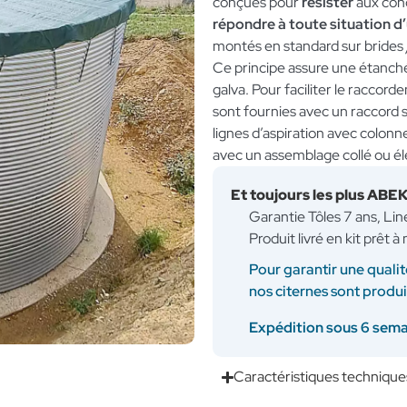
conçues pour
résister
aux condi
répondre à toute situation d
montés en standard sur brides
Ce principe assure une étanchéi
galva. Pour faciliter le raccor
sont fournies avec un raccord
lignes d’aspiration avec colon
avec un assemblage collé ou é
Et toujours les plus ABE
Garantie Tôles 7 ans, Li
Produit livré en kit prêt 
Pour garantir une qualit
nos citernes sont produ
Expédition sous 6 sem
Caractéristiques technique