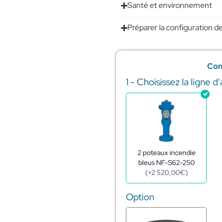
Santé et environnement
Préparer la configuration de
Con
1 - Choisissez la ligne d
quantité
de
Réserve
incendie
citerne
acier
galva
240m3
2 poteaux incendie
-
bleus NF-S62-250
ø9,68m
(
+
2 520,00
€
)
-
h3,76m
Option