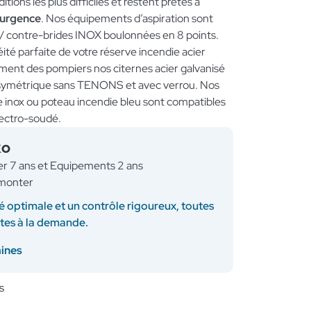
tions les plus difficiles et restent prêtes à
’urgence
. Nos équipements d’aspiration sont
 / contre-brides INOX boulonnées en 8 points.
té parfaite de votre réserve incendie acier
dement des pompiers nos citernes acier galvanisé
 symétrique sans TENONS et avec verrou. Nos
ne inox ou poteau incendie bleu sont compatibles
lectro-soudé.
KO
ner 7 ans et Equipements 2 ans
à monter
é optimale et un contrôle rigoureux, toutes
ites à la demande.
aines
s