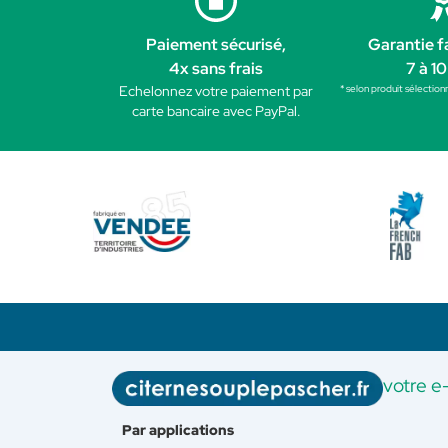
Paiement sécurisé,
Garantie f
4x sans frais
7 à 10
* selon produit sélection
Echelonnez votre paiement par
carte bancaire avec PayPal.
votre e
Par applications