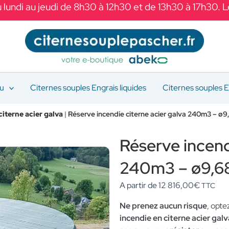
 lundi au jeudi de 8h30 à 12h30 et de 13h30 à 17h30. 
au
Citernes souples Engrais liquides
Citernes souples E
citerne acier galva
|
Réserve incendie citerne acier galva 240m3 – ø
Réserve incend
240m3 – ø9,6
A partir de
12 816,00
€
TTC
Ne prenez aucun risque
, opte
incendie en citerne acier ga