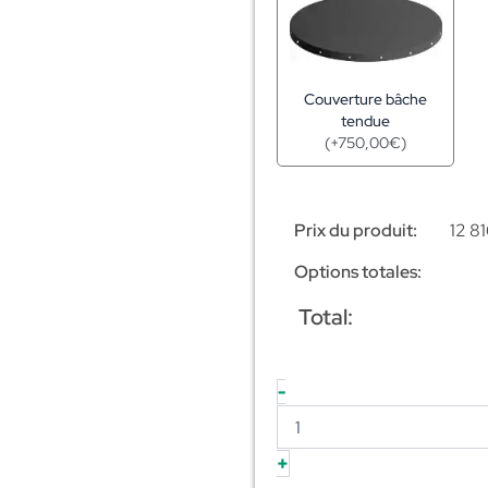
Couverture bâche
tendue
(
+
750,00
€
)
Prix du produit:
12 8
Options totales:
Total:
-
+