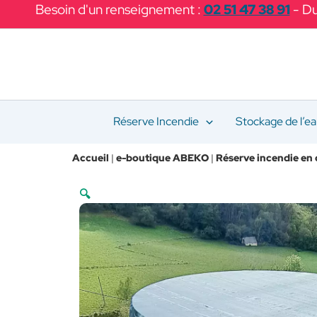
Aller
Besoin d'un renseignement :
02 51 47 38 91
- Du
au
contenu
Réserve Incendie
Stockage de l’e
Accueil
|
e-boutique ABEKO
|
Réserve incendie en 
🔍