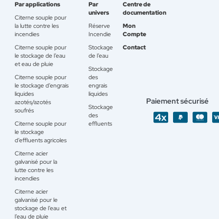
Par applications
Par
Centre de
univers
documentation
Citerne souple pour
la lutte contre les
Réserve
Mon
incendies
Incendie
Compte
Citerne souple pour
Stockage
Contact
le stockage de l’eau
de l’eau
et eau de pluie
Stockage
Citerne souple pour
des
le stockage d’engrais
engrais
liquides
liquides
Paiement sécurisé
azotés/azotés
Stockage
soufrés
des
Citerne souple pour
effluents
le stockage
d’effluents agricoles
Citerne acier
galvanisé pour la
lutte contre les
incendies
Citerne acier
galvanisé pour le
stockage de l’eau et
l’eau de pluie