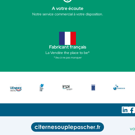
A votre écoute
Notre service commercial à votre disposition.
Fabricant français
La Vendée the place to be*
* lieu à ne pas manquer
vo