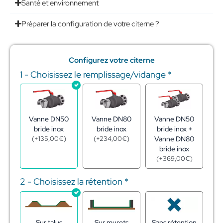
Santé et environnement
Préparer la configuration de votre citerne ?
Configurez votre citerne
1 - Choisissez le remplissage/vidange
*
quantité
de
Citerne
souple
pour
Vanne DN50
Vanne DN80
Vanne DN50
stockage
bride inox
bride inox
bride inox +
d'engrais
(
+
135,00
€
)
(
+
234,00
€
)
Vanne DN80
liquides
bride inox
50m3
(
+
369,00
€
)
2 - Choisissez la rétention
*
Sur talus
Sur murets
Sans rétention