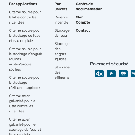
Par applications
Par
Centre de
univers
documentation
Citerne souple pour
la lutte contre les
Réserve
Mon
incendies
Incendie
Compte
Citerne souple pour
Stockage
Contact
le stockage de l’eau
de l’eau
et eau de pluie
Stockage
Citerne souple pour
des
le stockage d’engrais
engrais
liquides
liquides
Paiement sécurisé
azotés/azotés
Stockage
soufrés
des
Citerne souple pour
effluents
le stockage
d’effluents agricoles
Citerne acier
galvanisé pour la
lutte contre les
incendies
Citerne acier
galvanisé pour le
stockage de l’eau et
l’eau de pluie