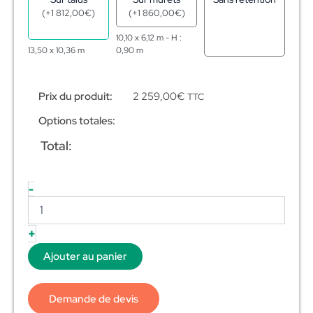
(
+
1 812,00
€
)
(
+
1 860,00
€
)
10,10 x 6,12 m - H :
13,50 x 10,36 m
0,90 m
Prix du produit:
2 259,00
€
TTC
Options totales:
Total:
-
+
Ajouter au panier
Demande de devis