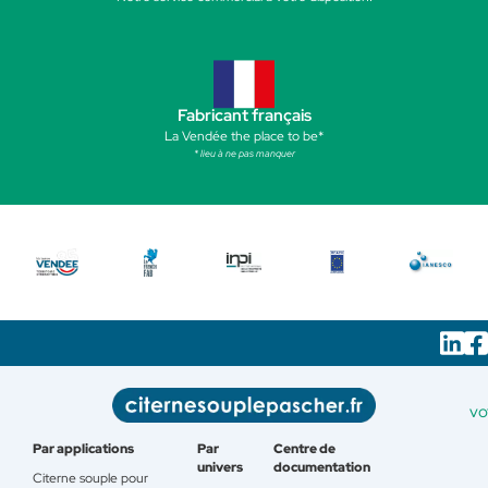
Fabricant français
La Vendée the place to be*
* lieu à ne pas manquer
vo
Par applications
Par
Centre de
univers
documentation
Citerne souple pour