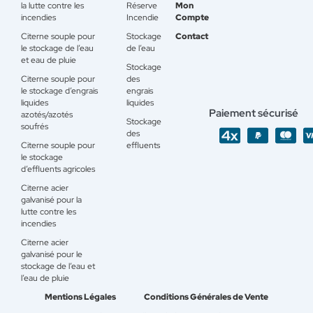
la lutte contre les
Réserve
Mon
incendies
Incendie
Compte
Citerne souple pour
Stockage
Contact
le stockage de l’eau
de l’eau
et eau de pluie
Stockage
Citerne souple pour
des
le stockage d’engrais
engrais
liquides
liquides
Paiement sécurisé
azotés/azotés
Stockage
soufrés
des
Citerne souple pour
effluents
le stockage
d’effluents agricoles
Citerne acier
galvanisé pour la
lutte contre les
incendies
Citerne acier
galvanisé pour le
stockage de l’eau et
l’eau de pluie
Mentions Légales
Conditions Générales de Vente