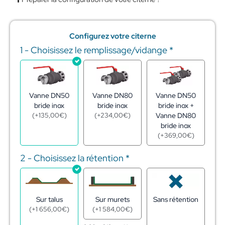
Configurez votre citerne
1 - Choisissez le remplissage/vidange
*
quantité
de
Citerne
souple
pour
Vanne DN50
Vanne DN80
Vanne DN50
stockage
bride inox
bride inox
bride inox +
d'engrais
(
+
135,00
€
)
(
+
234,00
€
)
Vanne DN80
liquides
bride inox
40m3
(
+
369,00
€
)
2 - Choisissez la rétention
*
Sur talus
Sur murets
Sans rétention
(
+
1 656,00
€
)
(
+
1 584,00
€
)