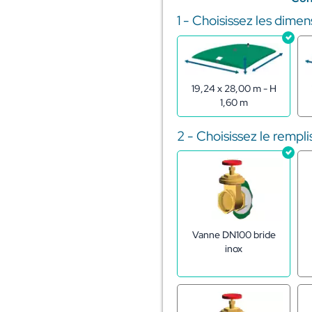
1 - Choisissez les dimen
quantité
de
Citerne
souple
pour
19,24 x 28,00 m - H
stockage
1,60 m
d'effluents
750m3
2 - Choisissez le rempl
Vanne DN100 bride
inox