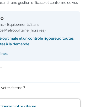
garantir une gestion efficace et conforme de vos
KO
ans – Equipements 2 ans
ce Métropolitaine (hors îles)
é optimale et un contrôle rigoureux, toutes
ites à la demande.
aines
s
 votre citerne ?
figurez votre citerne