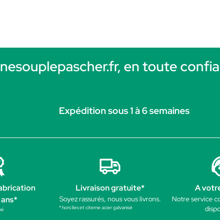
rnesouplepascher.fr, en toute confia
Expédition sous 1 à 6 semaines
abrication
Livraison gratuite*
A votr
 ans*
Soyez rassurés, nous vous livrons.
Notre service c
* hors îles et citerne acier galvanisé
dispo
né