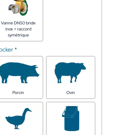
Vanne DN50 bride
inox + raccord
symétrique
tocker
*
Porcin
Ovin