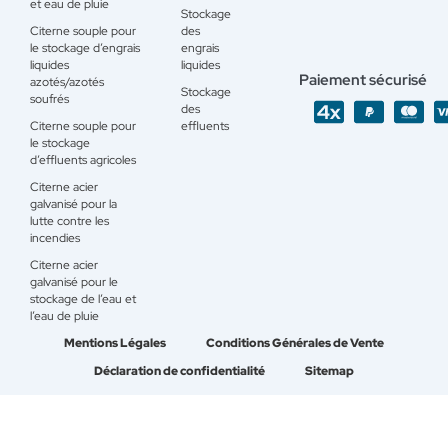
et eau de pluie
Stockage
Citerne souple pour
des
le stockage d’engrais
engrais
liquides
liquides
Paiement sécurisé
azotés/azotés
Stockage
soufrés
des
Citerne souple pour
effluents
le stockage
d’effluents agricoles
Citerne acier
galvanisé pour la
lutte contre les
incendies
Citerne acier
galvanisé pour le
stockage de l’eau et
l’eau de pluie
Mentions Légales
Conditions Générales de Vente
Déclaration de confidentialité
Sitemap