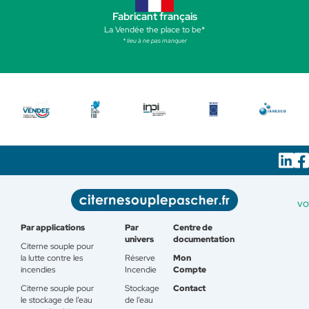
Fabricant français
La Vendée the place to be*
* lieu à ne pas manquer
vo
Par applications
Par
Centre de
univers
documentation
Citerne souple pour
la lutte contre les
Réserve
Mon
incendies
Incendie
Compte
Citerne souple pour
Stockage
Contact
le stockage de l’eau
de l’eau