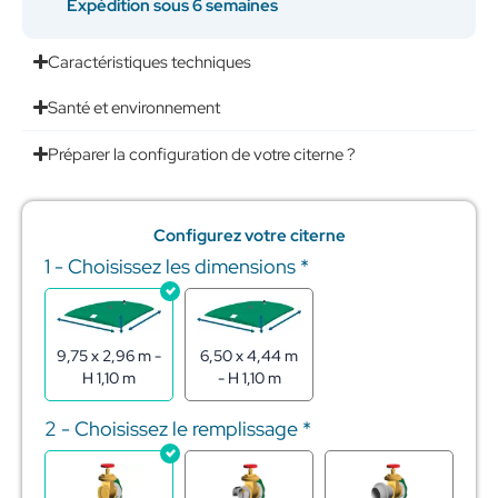
Expédition sous 6 semaines
Caractéristiques techniques
Santé et environnement
Préparer la configuration de votre citerne ?
Configurez votre citerne
1 - Choisissez les dimensions
*
quantité
de
Citerne
souple
pour
9,75 x 2,96 m -
6,50 x 4,44 m
stockage
H 1,10 m
- H 1,10 m
d'effluents
20m3
2 - Choisissez le remplissage
*