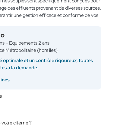
ternes souples sont spécifiquement conçues pour
ge des effluents provenant de diverses sources.
garantir une gestion efficace et conforme de vos
KO
ans – Equipements 2 ans
ce Métropolitaine (hors îles)
é optimale et un contrôle rigoureux, toutes
ites à la demande.
aines
s
 votre citerne ?