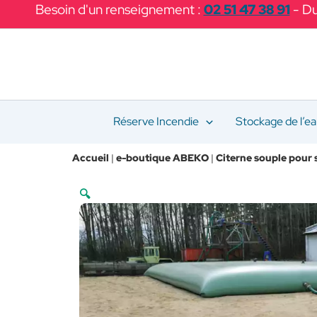
Aller
Besoin d'un renseignement :
02 51 47 38 91
- Du
au
contenu
Réserve Incendie
Stockage de l’e
Accueil
|
e-boutique ABEKO
|
Citerne souple pour 
🔍