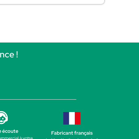
nce !
e écoute
Fabricant français
ommercial à votre