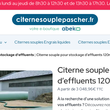
 lundi au jeudi de 8h30 à 12h30 et de 13h30 à 17h30. 
au
Citernes souples Engrais liquides
Citernes souples E
stockage d'effluents
|
Citerne souple pour stockage d’effluents 12
Citerne souple
d’effluents 1
A partir de
3 048,96
€
TTC
À la recherche d’une solutio
vos effluents ?
Découvrez nos 