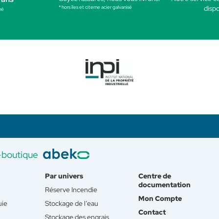
* hors îles et citerne acier galvanisé
dispo
né
-boutique
Par univers
Centre de
documentation
Réserve Incendie
Mon Compte
uie
Stockage de l’eau
Contact
Stockage des engrais