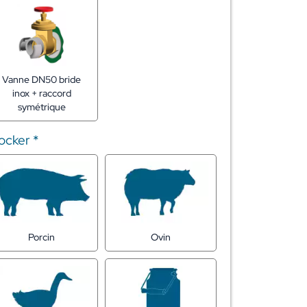
Vanne DN50 bride
inox + raccord
symétrique
tocker
*
Porcin
Ovin