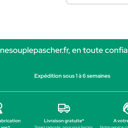
rnesouplepascher.fr, en toute confia
Expédition sous 1 à 6 semaines
abrication
Livraison gratuite*
A votr
 ans*
Soyez rassurés, nous vous livrons.
Notre service c