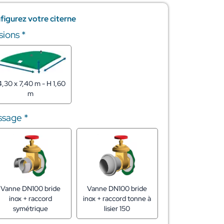
figurez votre citerne
sions
*
4,30 x 7,40 m - H 1,60
m
issage
*
Vanne DN100 bride
Vanne DN100 bride
inox + raccord
inox + raccord tonne à
symétrique
lisier 150