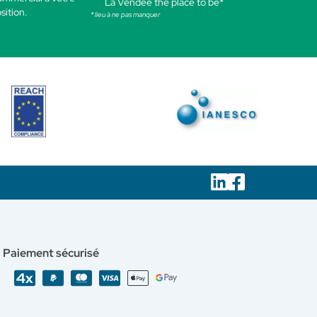
La Vendée the place to be*
sition.
* lieu à ne pas manquer
Paiement sécurisé