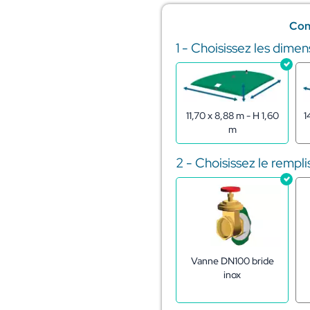
Con
1 - Choisissez les dimen
quantité
de
Citerne
souple
pour
11,70 x 8,88 m - H 1,60
1
stockage
m
d'effluents
120m3
2 - Choisissez le rempl
Vanne DN100 bride
inox