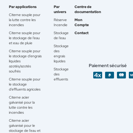
Par applications
Par
Centre de
univers
documentation
Citerne souple pour
la lutte contre les
Réserve
Mon
incendies
Incendie
Compte
Citerne souple pour
Stockage
Contact
le stockage de l’eau
de l’eau
et eau de pluie
Stockage
Citerne souple pour
des
le stockage d’engrais
engrais
liquides
liquides
Paiement sécurisé
azotés/azotés
Stockage
soufrés
des
Citerne souple pour
effluents
le stockage
d’effluents agricoles
Citerne acier
galvanisé pour la
lutte contre les
incendies
Citerne acier
galvanisé pour le
stockage de l’eau et