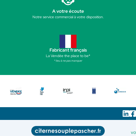
A votre écoute
Notre service commercial à votre disposition.
Fabricant français
La Vendée the place to be*
* lieu à ne pas manquer
vo