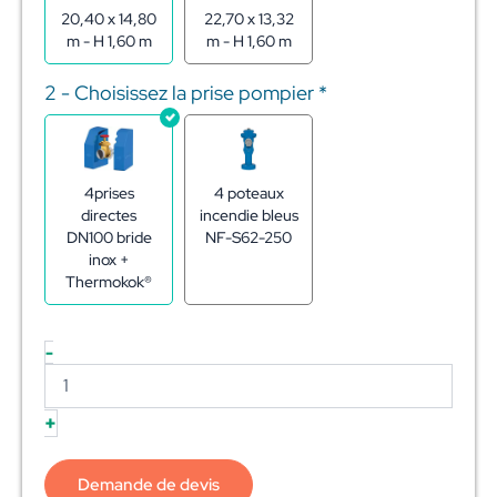
en
20,40 x 14,80
22,70 x 13,32
citerne
m - H 1,60 m
m - H 1,60 m
souple
400m3
2 - Choisissez la prise pompier
*
4prises
4 poteaux
directes
incendie bleus
DN100 bride
NF-S62-250
inox +
Thermokok®
-
+
Demande de devis