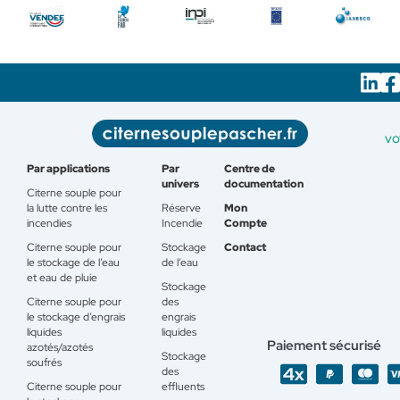
vo
Par applications
Par
Centre de
univers
documentation
Citerne souple pour
la lutte contre les
Réserve
Mon
incendies
Incendie
Compte
Citerne souple pour
Stockage
Contact
le stockage de l’eau
de l’eau
et eau de pluie
Stockage
Citerne souple pour
des
le stockage d’engrais
engrais
liquides
liquides
Paiement sécurisé
azotés/azotés
Stockage
soufrés
des
Citerne souple pour
effluents