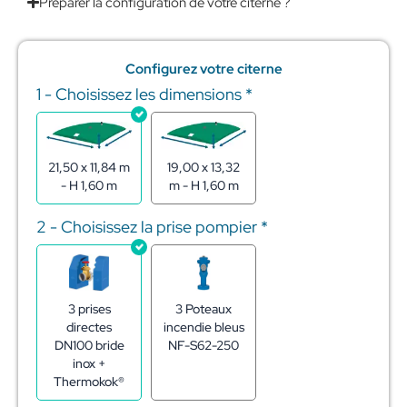
Préparer la configuration de votre citerne ?
Configurez votre citerne
1 - Choisissez les dimensions
*
quantité
de
Réserve
Incendie
en
21,50 x 11,84 m
19,00 x 13,32
citerne
- H 1,60 m
m - H 1,60 m
souple
330m3
2 - Choisissez la prise pompier
*
3 prises
3 Poteaux
directes
incendie bleus
DN100 bride
NF-S62-250
inox +
Thermokok®