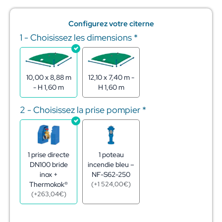
Configurez votre citerne
1 - Choisissez les dimensions
*
quantité
de
Réserve
Incendie
en
10,00 x 8,88 m
12,10 x 7,40 m -
citerne
- H 1,60 m
H 1,60 m
souple
100m3
2 - Choisissez la prise pompier
*
1 prise directe
1 poteau
DN100 bride
incendie bleu –
inox +
NF-S62-250
Thermokok®
(
+
1 524,00
€
)
(
+
263,04
€
)