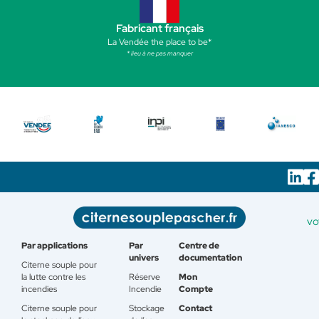
Fabricant français
La Vendée the place to be*
* lieu à ne pas manquer
vo
Par applications
Par
Centre de
univers
documentation
Citerne souple pour
la lutte contre les
Réserve
Mon
incendies
Incendie
Compte
Citerne souple pour
Stockage
Contact