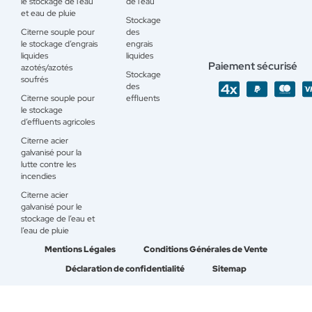
le stockage de l’eau
de l’eau
et eau de pluie
Stockage
Citerne souple pour
des
le stockage d’engrais
engrais
liquides
liquides
Paiement sécurisé
azotés/azotés
Stockage
soufrés
des
Citerne souple pour
effluents
le stockage
d’effluents agricoles
Citerne acier
galvanisé pour la
lutte contre les
incendies
Citerne acier
galvanisé pour le
stockage de l’eau et
l’eau de pluie
Mentions Légales
Conditions Générales de Vente
Déclaration de confidentialité
Sitemap