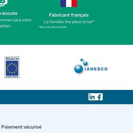
e écoute
Fabricant français
ommercial à votre
La Vendée the place to be*
sition.
* lieu à ne pas manquer
Paiement sécurisé