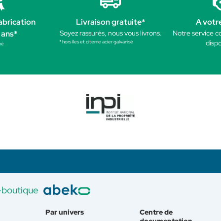
abrication
Livraison gratuite*
A votr
 ans*
Soyez rassurés, nous vous livrons.
Notre service c
* hors îles et citerne acier galvanisé
dispo
né
-boutique
Par univers
Centre de