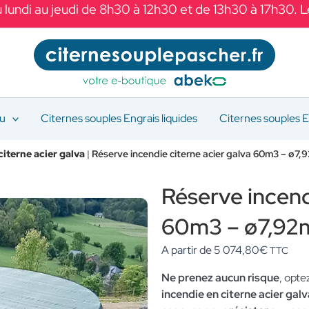
 lundi au jeudi de 8h30 à 12h30 et de 13h30 à 17h30. 
au
Citernes souples Engrais liquides
Citernes souples E
citerne acier galva
|
Réserve incendie citerne acier galva 60m3 – ø7,
Réserve incend
60m3 – ø7,92m
A partir de
5 074,80
€
TTC
Ne prenez aucun risque
, opte
incendie en citerne acier ga