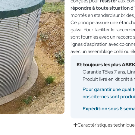
conçues pour
résister
aux condi
répondre à toute situation d
montés en standard sur brides
Ce principe assure une étanchéi
galva. Pour faciliter le raccor
sont fournies avec un raccord
lignes d’aspiration avec colon
avec un assemblage collé ou é
Et toujours les plus ABE
Garantie Tôles 7 ans, Li
Produit livré en kit prêt 
Pour garantir une qualit
nos citernes sont produ
Expédition sous 6 sem
Caractéristiques technique