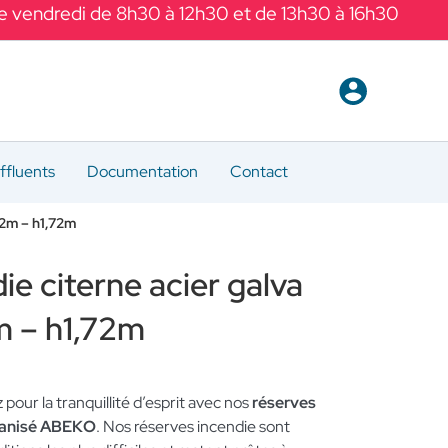
Le vendredi de 8h30 à 12h30 et de 13h30 à 16h30
ffluents
Documentation
Contact
92m – h1,72m
ie citerne acier galva
 – h1,72m
z pour la tranquillité d’esprit avec nos
réserves
lvanisé ABEKO
. Nos réserves incendie sont