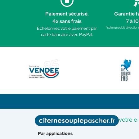
Paiement sécurisé,
Garantie f
4x sans frais
7 à 10
* selon produit sélection
Echelonnez votre paiement par
carte bancaire avec PayPal.
votre e
Par applications