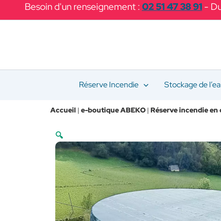
Aller
Besoin d'un renseignement :
02 51 47 38 91
- Du
au
contenu
Réserve Incendie
Stockage de l’e
Accueil
|
e-boutique ABEKO
|
Réserve incendie en 
🔍