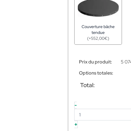
Couverture bâche
tendue
(
+
552,00
€
)
Prix du produit:
5 07
Options totales:
Total:
-
+