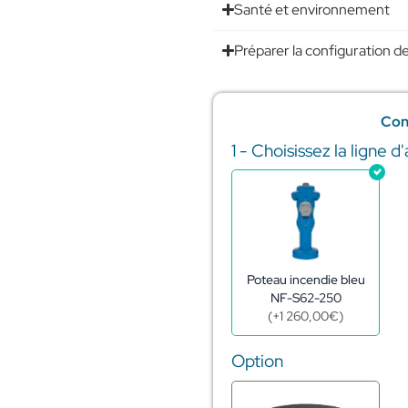
Santé et environnement
Préparer la configuration de
Con
1 - Choisissez la ligne d
quantité
de
Réserve
incendie
citerne
acier
galva
60m3
Poteau incendie bleu
-
NF-S62-250
ø7,92m
(
+
1 260,00
€
)
-
h1,72m
Option