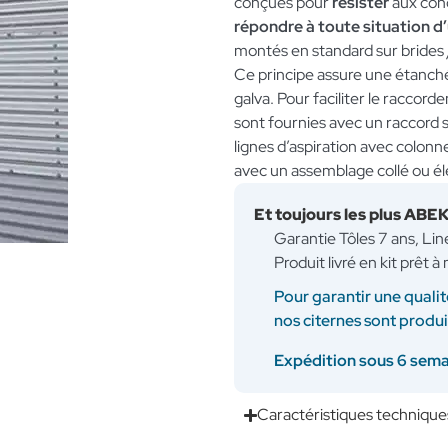
conçues pour
résister
aux condi
répondre à toute situation d
montés en standard sur brides
Ce principe assure une étanchéi
galva. Pour faciliter le raccor
sont fournies avec un raccord
lignes d’aspiration avec colon
avec un assemblage collé ou é
Et toujours les plus ABE
Garantie Tôles 7 ans, Li
Produit livré en kit prêt 
Pour garantir une qualit
nos citernes sont produ
Expédition sous 6 sem
Caractéristiques technique