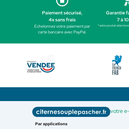
Paiement sécurisé,
Garantie f
4x sans frais
7 à 10
* selon produit sélection
Echelonnez votre paiement par
carte bancaire avec PayPal.
votre e
Par applications