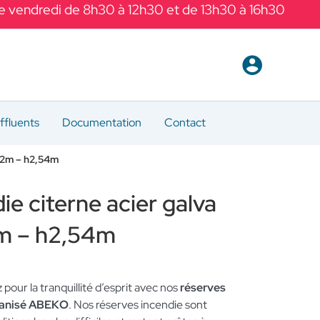
Le vendredi de 8h30 à 12h30 et de 13h30 à 16h30
ffluents
Documentation
Contact
,22m – h2,54m
ie citerne acier galva
m – h2,54m
z pour la tranquillité d’esprit avec nos
réserves
lvanisé ABEKO
. Nos réserves incendie sont