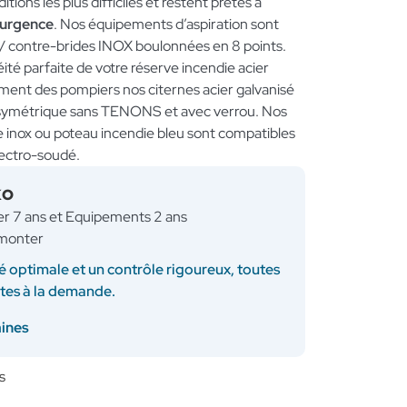
tions les plus difficiles et restent prêtes à
’urgence
. Nos équipements d’aspiration sont
 / contre-brides INOX boulonnées en 8 points.
té parfaite de votre réserve incendie acier
dement des pompiers nos citernes acier galvanisé
 symétrique sans TENONS et avec verrou. Nos
ne inox ou poteau incendie bleu sont compatibles
lectro-soudé.
KO
ner 7 ans et Equipements 2 ans
à monter
é optimale et un contrôle rigoureux, toutes
ites à la demande.
aines
s