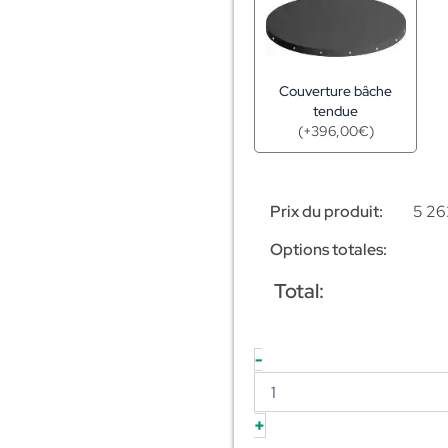
Couverture bâche
tendue
(
+
396,00
€
)
Prix du produit:
5 26
Options totales:
Total:
-
+