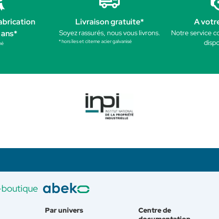
abrication
Livraison gratuite*
A votr
 ans*
Soyez rassurés, nous vous livrons.
Notre service c
* hors îles et citerne acier galvanisé
dispo
né
-boutique
Par univers
Centre de