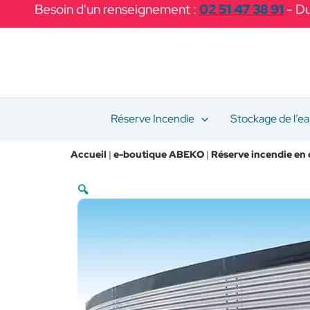
Aller
Besoin d'un renseignement :
02 51 47 38 91
- Du
au
contenu
Réserve Incendie
Stockage de l’e
Accueil
|
e-boutique ABEKO
|
Réserve incendie en 
🔍