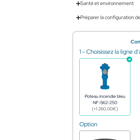
Santé et environnement
Préparer la configuration de
Con
1 - Choisissez la ligne d
quantité
de
Réserve
incendie
citerne
acier
galva
60m3
Poteau incendie bleu
-
NF-S62-250
ø6,22m
(
+
1 260,00
€
)
-
h2,54m
Option