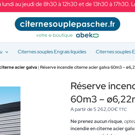
 lundi au jeudi de 8h30 à 12h30 et de 13h30 à 17h30. 
au
Citernes souples Engrais liquides
Citernes souples E
citerne acier galva
|
Réserve incendie citerne acier galva 60m3 – ø6
Réserve incend
60m3 – ø6,22
A partir de
5 262,00
€
TTC
Ne prenez aucun risque
, opte
incendie en citerne acier ga