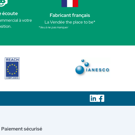
e écoute
Fabricant français
ommercial à votre
La Vendée the place to be*
sition.
* lieu à ne pas manquer
Paiement sécurisé