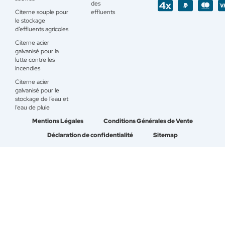
des
Citerne souple pour
effluents
le stockage
d’effluents agricoles
Citerne acier
galvanisé pour la
lutte contre les
incendies
Citerne acier
galvanisé pour le
stockage de l’eau et
l’eau de pluie
Mentions Légales
Conditions Générales de Vente
Déclaration de confidentialité
Sitemap