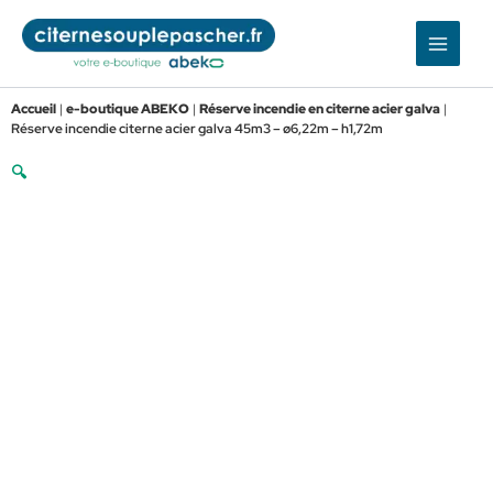
Aller
au
contenu
Accueil
|
e-boutique ABEKO
|
Réserve incendie en citerne acier galva
|
Réserve incendie citerne acier galva 45m3 – ø6,22m – h1,72m
🔍