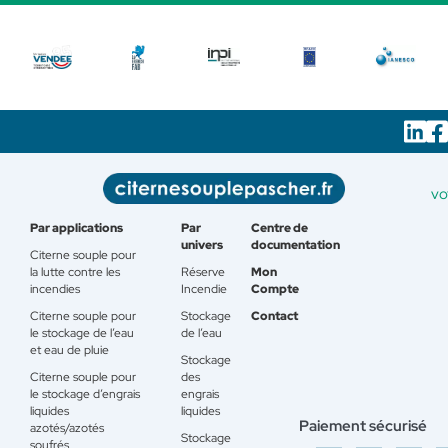
vo
Par applications
Par
Centre de
univers
documentation
Citerne souple pour
la lutte contre les
Réserve
Mon
incendies
Incendie
Compte
Citerne souple pour
Stockage
Contact
le stockage de l’eau
de l’eau
et eau de pluie
Stockage
Citerne souple pour
des
le stockage d’engrais
engrais
liquides
liquides
Paiement sécurisé
azotés/azotés
Stockage
soufrés