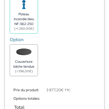
Réserve
incendie
citerne
Poteau
acier
incendie bleu
galva
NF-S62-250
45m3
(
+
1 260,00
€
)
-
ø6,22m
Option
-
h1,72m
Couverture
bâche tendue
(
+
396,00
€
)
Prix du produit:
3 877,20
€
TTC
Options totales:
Total: