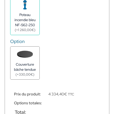
Réserve
incendie
citerne
Poteau
acier
incendie bleu
galva
NF-S62-250
45m3
(
+
1 260,00
€
)
-
ø5,10m
Option
-
h2,54m
Couverture
bâche tendue
(
+
330,00
€
)
Prix du produit:
4 334,40
€
TTC
Options totales:
Total: