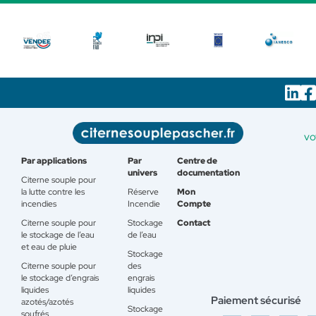
vo
Par applications
Par
Centre de
univers
documentation
Citerne souple pour
la lutte contre les
Réserve
Mon
incendies
Incendie
Compte
Citerne souple pour
Stockage
Contact
le stockage de l’eau
de l’eau
et eau de pluie
Stockage
Citerne souple pour
des
le stockage d’engrais
engrais
liquides
liquides
Paiement sécurisé
azotés/azotés
Stockage
soufrés