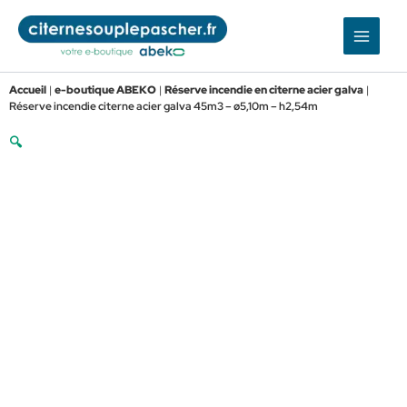
Aller
au
contenu
Accueil
|
e-boutique ABEKO
|
Réserve incendie en citerne acier galva
|
Réserve incendie citerne acier galva 45m3 – ø5,10m – h2,54m
🔍