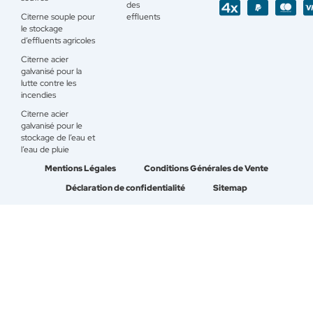
des
Citerne souple pour
effluents
le stockage
d’effluents agricoles
Citerne acier
galvanisé pour la
lutte contre les
incendies
Citerne acier
galvanisé pour le
stockage de l’eau et
l’eau de pluie
Mentions Légales
Conditions Générales de Vente
Déclaration de confidentialité
Sitemap