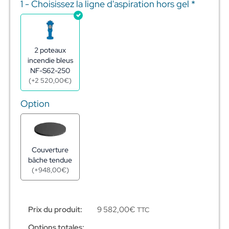
1 - Choisissez la ligne d'aspiration hors gel
*
quantité
de
Réserve
incendie
citerne
2 poteaux
acier
incendie bleus
galva
NF-S62-250
180m3
(
+
2 520,00
€
)
-
ø11,38m
Option
-
h2,10m
Couverture
bâche tendue
(
+
948,00
€
)
Prix du produit:
9 582,00
€
TTC
Options totales: