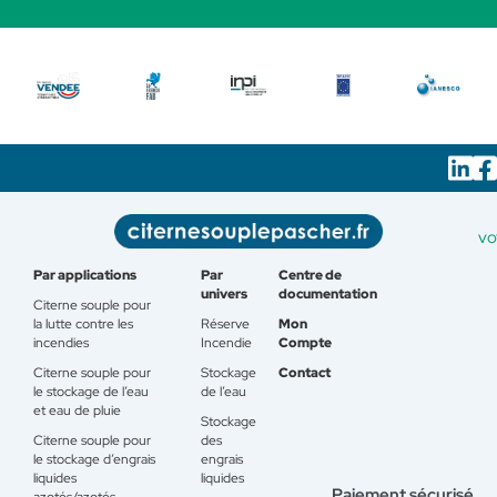
vo
Par applications
Par
Centre de
univers
documentation
Citerne souple pour
la lutte contre les
Réserve
Mon
incendies
Incendie
Compte
Citerne souple pour
Stockage
Contact
le stockage de l’eau
de l’eau
et eau de pluie
Stockage
Citerne souple pour
des
le stockage d’engrais
engrais
liquides
liquides
Paiement sécurisé
azotés/azotés