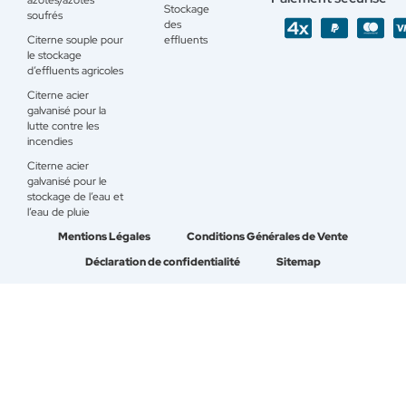
Stockage
soufrés
des
Citerne souple pour
effluents
le stockage
d’effluents agricoles
Citerne acier
galvanisé pour la
lutte contre les
incendies
Citerne acier
galvanisé pour le
stockage de l’eau et
l’eau de pluie
Mentions Légales
Conditions Générales de Vente
Déclaration de confidentialité
Sitemap