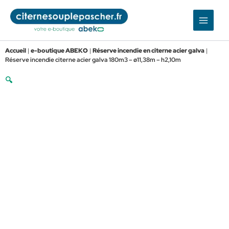
Aller
au
contenu
Accueil
|
e-boutique ABEKO
|
Réserve incendie en citerne acier galva
|
Réserve incendie citerne acier galva 180m3 – ø11,38m – h2,10m
🔍