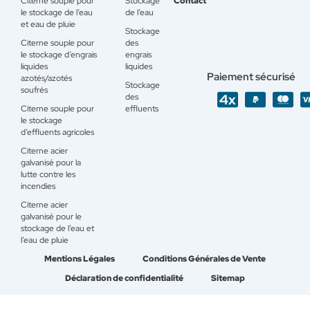
Citerne souple pour
Stockage
Contact
le stockage de l’eau
de l’eau
et eau de pluie
Stockage
Citerne souple pour
des
le stockage d’engrais
engrais
liquides
liquides
Paiement sécurisé
azotés/azotés
Stockage
soufrés
des
Citerne souple pour
effluents
le stockage
d’effluents agricoles
Citerne acier
galvanisé pour la
lutte contre les
incendies
Citerne acier
galvanisé pour le
stockage de l’eau et
l’eau de pluie
Mentions Légales
Conditions Générales de Vente
Déclaration de confidentialité
Sitemap