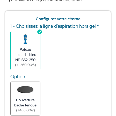
Configurez votre citerne
1 - Choisissez la ligne d'aspiration hors gel
*
quantité
de
Réserve
incendie
citerne
Poteau
acier
incendie bleu
galva
NF-S62-250
120m3
(
+
1 260,00
€
)
-
ø7,04m
Option
-
h3,38m
Couverture
bâche tendue
(
+
468,00
€
)