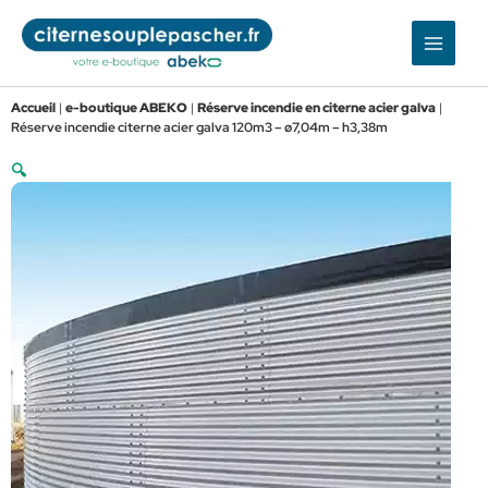
Aller
au
contenu
Accueil
|
e-boutique ABEKO
|
Réserve incendie en citerne acier galva
|
Réserve incendie citerne acier galva 120m3 – ø7,04m – h3,38m
🔍