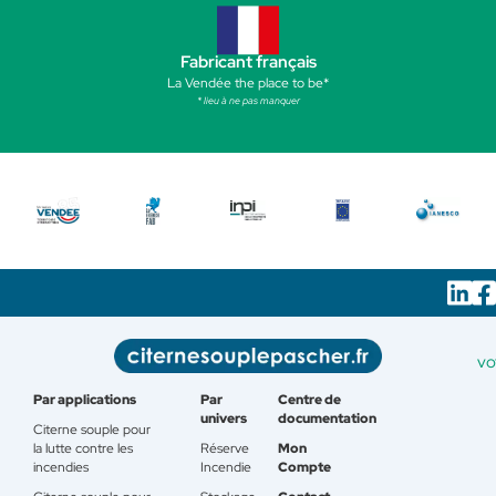
Fabricant français
La Vendée the place to be*
* lieu à ne pas manquer
vo
Par applications
Par
Centre de
univers
documentation
Citerne souple pour
la lutte contre les
Réserve
Mon
incendies
Incendie
Compte