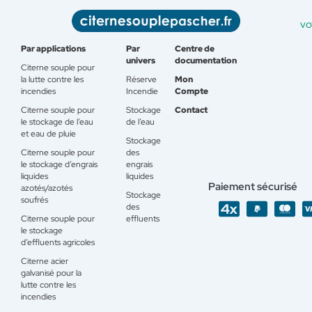
vo
Par applications
Par
Centre de
univers
documentation
Citerne souple pour
la lutte contre les
Réserve
Mon
incendies
Incendie
Compte
Citerne souple pour
Stockage
Contact
le stockage de l’eau
de l’eau
et eau de pluie
Stockage
Citerne souple pour
des
le stockage d’engrais
engrais
liquides
liquides
Paiement sécurisé
azotés/azotés
Stockage
soufrés
des
Citerne souple pour
effluents
le stockage
d’effluents agricoles
Citerne acier
galvanisé pour la
lutte contre les
incendies