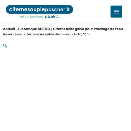
Aller
au
contenu
Accueil
|
e-boutique ABEKO
|
Citerne acier galva pour stockage de l'eau
|
Réserve eau citerne acier galva 9m3 – ø2,60 – h1,72 m
🔍