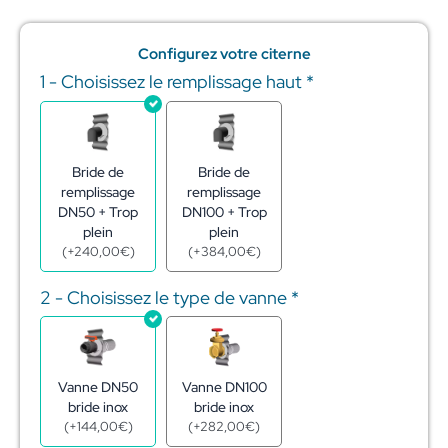
Configurez votre citerne
1 - Choisissez le remplissage haut
*
quantité
de
Réserve
eau
citerne
Bride de
Bride de
acier
remplissage
remplissage
galva
DN50 + Trop
DN100 + Trop
9m3
plein
plein
–
(
+
240,00
€
)
(
+
384,00
€
)
ø2,60
-
2 - Choisissez le type de vanne
*
h1,72
m
Vanne DN50
Vanne DN100
bride inox
bride inox
(
+
144,00
€
)
(
+
282,00
€
)