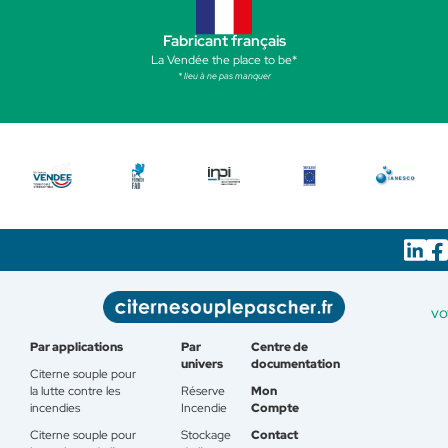
Fabricant français
La Vendée the place to be*
* lieu à ne pas manquer
vo
Par applications
Par
Centre de
univers
documentation
Citerne souple pour
la lutte contre les
Réserve
Mon
incendies
Incendie
Compte
Citerne souple pour
Stockage
Contact