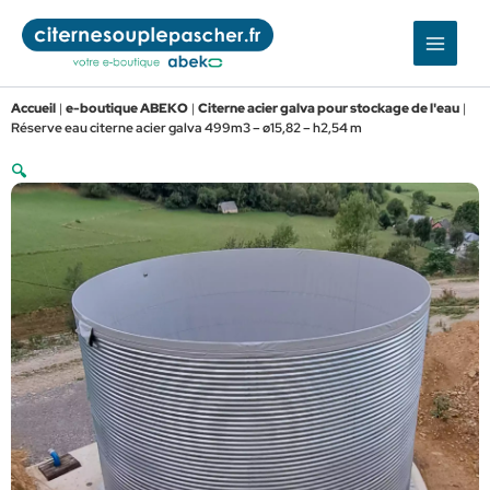
Aller
au
contenu
Accueil
|
e-boutique ABEKO
|
Citerne acier galva pour stockage de l'eau
|
Réserve eau citerne acier galva 499m3 – ø15,82 – h2,54 m
🔍