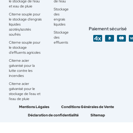
le stockage de l’eau
de l’eau
et eau de pluie
Stockage
Citerne souple pour
des
le stockage d’engrais
engrais
liquides
liquides
Paiement sécurisé
azotés/azotés
Stockage
soufrés
des
Citerne souple pour
effluents
le stockage
d’effluents agricoles
Citerne acier
galvanisé pour la
lutte contre les
incendies
Citerne acier
galvanisé pour le
stockage de l’eau et
l’eau de pluie
Mentions Légales
Conditions Générales de Vente
Déclaration de confidentialité
Sitemap