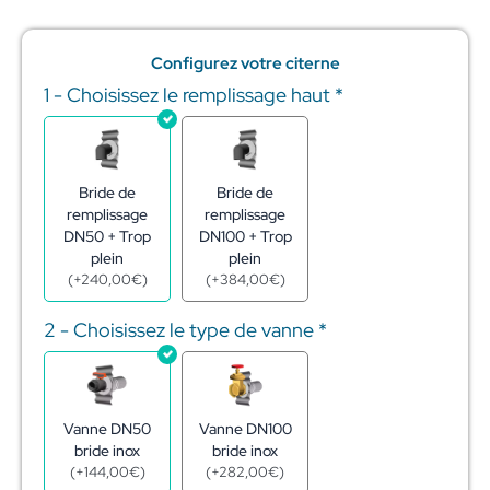
Configurez votre citerne
1 - Choisissez le remplissage haut
*
quantité
de
Réserve
eau
citerne
Bride de
Bride de
acier
remplissage
remplissage
galva
DN50 + Trop
DN100 + Trop
499m3
plein
plein
-
(
+
240,00
€
)
(
+
384,00
€
)
ø15,82
-
2 - Choisissez le type de vanne
*
h2,54
m
Vanne DN50
Vanne DN100
bride inox
bride inox
(
+
144,00
€
)
(
+
282,00
€
)