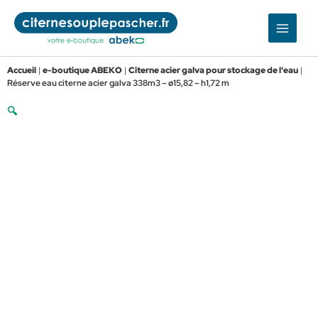
Aller
au
contenu
Accueil
|
e-boutique ABEKO
|
Citerne acier galva pour stockage de l'eau
|
Réserve eau citerne acier galva 338m3 – ø15,82 – h1,72 m
🔍