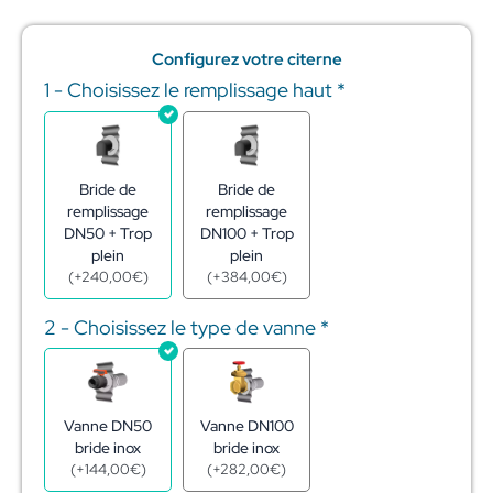
Configurez votre citerne
1 - Choisissez le remplissage haut
*
quantité
de
Réserve
eau
citerne
Bride de
Bride de
acier
remplissage
remplissage
galva
DN50 + Trop
DN100 + Trop
338m3
plein
plein
–
(
+
240,00
€
)
(
+
384,00
€
)
ø15,82
-
2 - Choisissez le type de vanne
*
h1,72
m
Vanne DN50
Vanne DN100
bride inox
bride inox
(
+
144,00
€
)
(
+
282,00
€
)