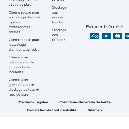
et eau de pluie
Stockage
Citerne souple pour
des
le stockage d’engrais
engrais
liquides
liquides
Paiement sécurisé
azotés/azotés
Stockage
soufrés
des
Citerne souple pour
effluents
le stockage
d’effluents agricoles
Citerne acier
galvanisé pour la
lutte contre les
incendies
Citerne acier
galvanisé pour le
stockage de l’eau et
l’eau de pluie
Mentions Légales
Conditions Générales de Vente
Déclaration de confidentialité
Sitemap