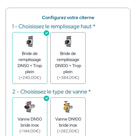
Configurez votre citerne
1 - Choisissez le remplissage haut
*
quantité
de
Réserve
eau
citerne
Bride de
Bride de
acier
remplissage
remplissage
galva
DN50 + Trop
DN100 + Trop
32m3
plein
plein
-
(
+
240,00
€
)
(
+
384,00
€
)
ø4,00
-
2 - Choisissez le type de vanne
*
h2,54
m
Vanne DN50
Vanne DN100
bride inox
bride inox
(
+
144,00
€
)
(
+
282,00
€
)