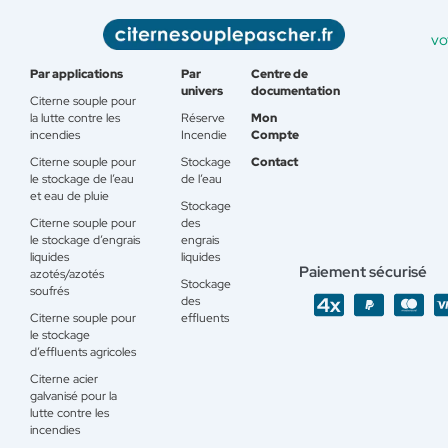
vo
Par applications
Par
Centre de
univers
documentation
Citerne souple pour
la lutte contre les
Réserve
Mon
incendies
Incendie
Compte
Citerne souple pour
Stockage
Contact
le stockage de l’eau
de l’eau
et eau de pluie
Stockage
Citerne souple pour
des
le stockage d’engrais
engrais
liquides
liquides
Paiement sécurisé
azotés/azotés
Stockage
soufrés
des
Citerne souple pour
effluents
le stockage
d’effluents agricoles
Citerne acier
galvanisé pour la
lutte contre les
incendies