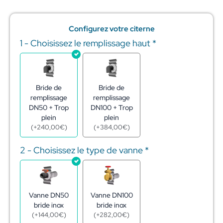
Configurez votre citerne
1 - Choisissez le remplissage haut
*
quantité
de
Réserve
eau
citerne
Bride de
Bride de
acier
remplissage
remplissage
galva
DN50 + Trop
DN100 + Trop
25m3
plein
plein
–
(
+
240,00
€
)
(
+
384,00
€
)
ø4,40
-
2 - Choisissez le type de vanne
*
h1,72
m
Vanne DN50
Vanne DN100
bride inox
bride inox
(
+
144,00
€
)
(
+
282,00
€
)