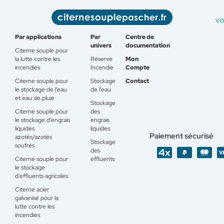
vo
Par applications
Par
Centre de
univers
documentation
Citerne souple pour
la lutte contre les
Réserve
Mon
incendies
Incendie
Compte
Citerne souple pour
Stockage
Contact
le stockage de l’eau
de l’eau
et eau de pluie
Stockage
Citerne souple pour
des
le stockage d’engrais
engrais
liquides
liquides
Paiement sécurisé
azotés/azotés
Stockage
soufrés
des
Citerne souple pour
effluents
le stockage
d’effluents agricoles
Citerne acier
galvanisé pour la
lutte contre les
incendies