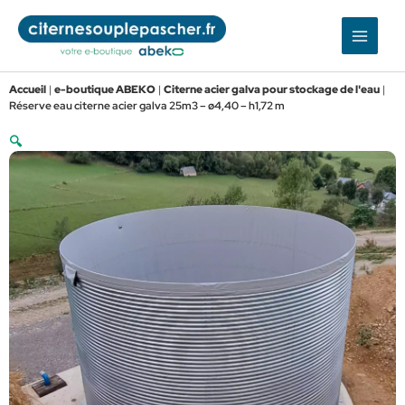
Aller
au
contenu
Accueil
|
e-boutique ABEKO
|
Citerne acier galva pour stockage de l'eau
|
Réserve eau citerne acier galva 25m3 – ø4,40 – h1,72 m
🔍