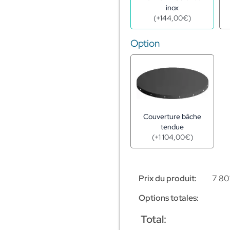
inox
(
+
144,00
€
)
Option
Couverture bâche
tendue
(
+
1 104,00
€
)
Prix du produit:
7 80
Options totales:
Total: