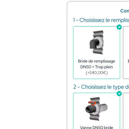
Con
1 - Choisissez le rempli
quantité
de
Réserve
eau
citerne
acier
galva
208m3
Bride de remplissage
–
DN50 + Trop plein
ø12,32
(
+
240,00
€
)
-
h1,72
2 - Choisissez le type 
m
Vanne DN50 bride