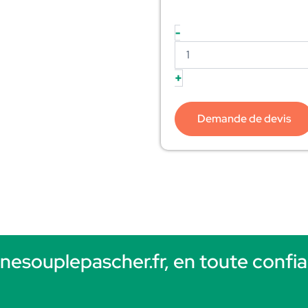
-
+
Demande de devis
rnesouplepascher.fr, en toute confia