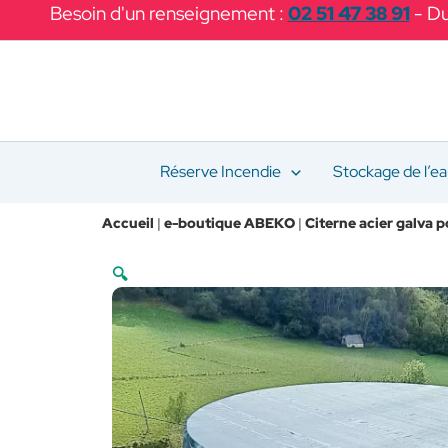
Aller
Besoin d'un renseignement :
02 51 47 38 91
- Du
au
contenu
Réserve Incendie
Stockage de l’e
Accueil
|
e-boutique ABEKO
|
Citerne acier galva p
🔍