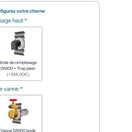
figurez votre citerne
ssage haut
*
Bride de remplissage
DN100 + Trop plein
(
+
384,00
€
)
de vanne
*
Vanne DN100 bride