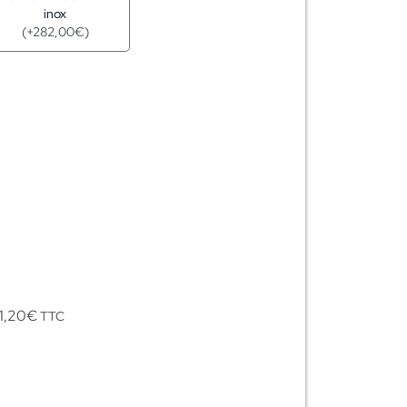
inox
(
+
282,00
€
)
1,20
€
TTC