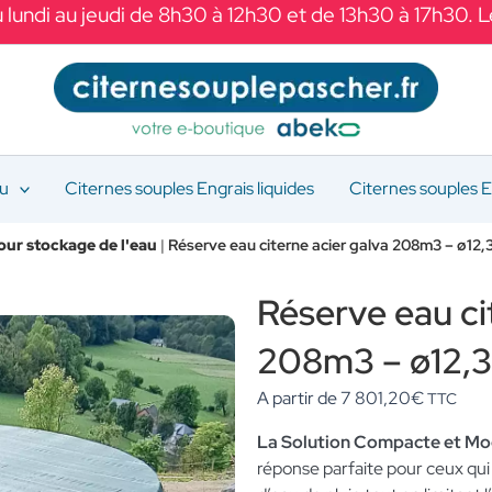
 lundi au jeudi de 8h30 à 12h30 et de 13h30 à 17h30. 
au
Citernes souples Engrais liquides
Citernes souples E
our stockage de l'eau
|
Réserve eau citerne acier galva 208m3 – ø12,3
Réserve eau ci
208m3 – ø12,3
A partir de
7 801,20
€
TTC
La Solution Compacte et Mo
réponse parfaite pour ceux qui