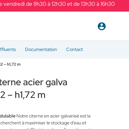
Le vendredi de 8h30 à 12h30 et de 13h30 à 16h30
ffluents
Documentation
Contact
2 – h1,72 m
terne acier galva
2 – h1,72 m
dulable
Notre citerne en acier galvanisé est la
 cherchent à maximiser le stockage d’eau et