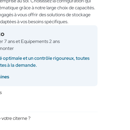
l’emprise au sol. Choisissez la configuration qui
ématique grâce à notre large choix de capacités.
gés à vous offrir des solutions de stockage
adaptées à vos besoins spécifiques.
KO
ner 7 ans et Equipements 2 ans
à monter
é optimale et un contrôle rigoureux, toutes
ites à la demande.
aines
s
 votre citerne ?