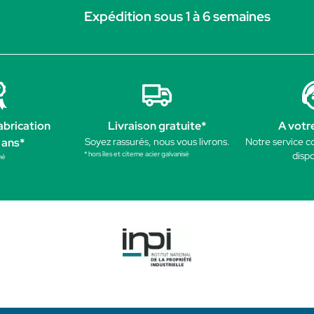
Expédition sous 1 à 6 semaines
abrication
Livraison gratuite*
A votr
 ans*
Soyez rassurés, nous vous livrons.
Notre service c
* hors îles et citerne acier galvanisé
dispo
né