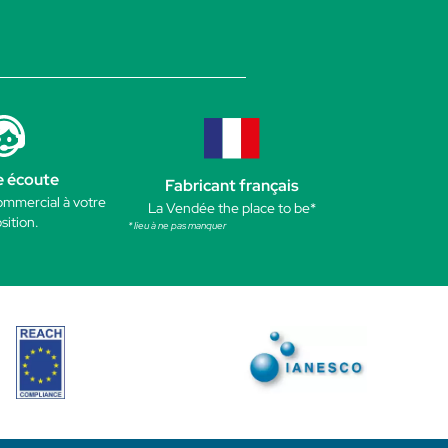
e écoute
Fabricant français
ommercial à votre
La Vendée the place to be*
sition.
* lieu à ne pas manquer