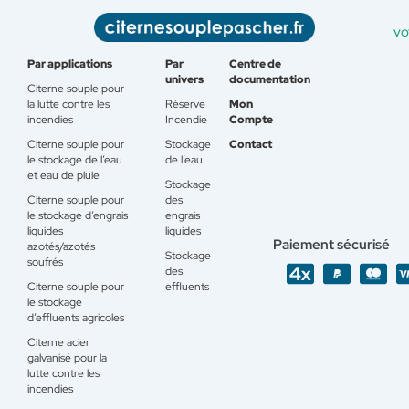
vo
Par applications
Par
Centre de
univers
documentation
Citerne souple pour
la lutte contre les
Réserve
Mon
incendies
Incendie
Compte
Citerne souple pour
Stockage
Contact
le stockage de l’eau
de l’eau
et eau de pluie
Stockage
Citerne souple pour
des
le stockage d’engrais
engrais
liquides
liquides
Paiement sécurisé
azotés/azotés
Stockage
soufrés
des
Citerne souple pour
effluents
le stockage
d’effluents agricoles
Citerne acier
galvanisé pour la
lutte contre les
incendies