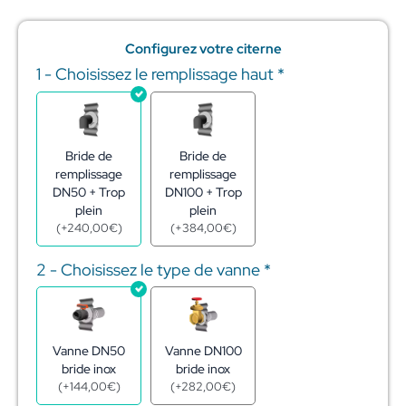
Configurez votre citerne
1 - Choisissez le remplissage haut
*
quantité
de
Réserve
eau
citerne
Bride de
Bride de
acier
remplissage
remplissage
galva
DN50 + Trop
DN100 + Trop
175m3
plein
plein
–
(
+
240,00
€
)
(
+
384,00
€
)
ø11,38
-
2 - Choisissez le type de vanne
*
h1,72
m
Vanne DN50
Vanne DN100
bride inox
bride inox
(
+
144,00
€
)
(
+
282,00
€
)