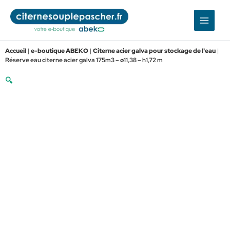
Aller
au
contenu
Accueil
|
e-boutique ABEKO
|
Citerne acier galva pour stockage de l'eau
|
Réserve eau citerne acier galva 175m3 – ø11,38 – h1,72 m
🔍