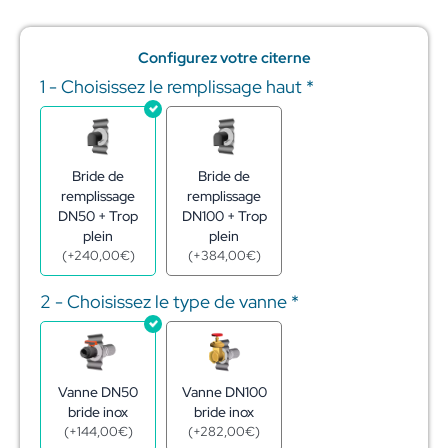
Configurez votre citerne
1 - Choisissez le remplissage haut
*
quantité
de
Réserve
eau
citerne
Bride de
Bride de
acier
remplissage
remplissage
galva
DN50 + Trop
DN100 + Trop
154m3
plein
plein
-
(
+
240,00
€
)
(
+
384,00
€
)
ø8,80
-
2 - Choisissez le type de vanne
*
h2,54
m
Vanne DN50
Vanne DN100
bride inox
bride inox
(
+
144,00
€
)
(
+
282,00
€
)