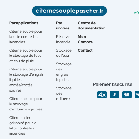
vo
Par applications
Par
Centre de
univers
documentation
Citerne souple pour
la lutte contre les
Réserve
Mon
incendies
Incendie
Compte
Citerne souple pour
Stockage
Contact
le stockage de l’eau
de l’eau
et eau de pluie
Stockage
Citerne souple pour
des
le stockage d’engrais
engrais
liquides
liquides
Paiement sécurisé
azotés/azotés
Stockage
soufrés
des
Citerne souple pour
effluents
le stockage
d’effluents agricoles
Citerne acier
galvanisé pour la
lutte contre les
incendies