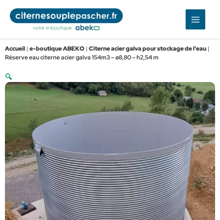
Aller
au
contenu
Accueil
|
e-boutique ABEKO
|
Citerne acier galva pour stockage de l'eau
|
Réserve eau citerne acier galva 154m3 – ø8,80 – h2,54 m
🔍