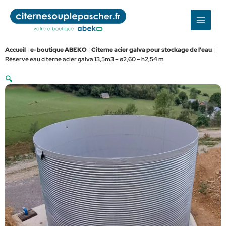
Aller
au
contenu
Accueil
|
e-boutique ABEKO
|
Citerne acier galva pour stockage de l'eau
|
Réserve eau citerne acier galva 13,5m3 – ø2,60 – h2,54 m
🔍