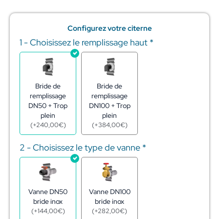
Configurez votre citerne
1 - Choisissez le remplissage haut
*
quantité
de
Réserve
eau
citerne
Bride de
Bride de
acier
remplissage
remplissage
galva
DN50 + Trop
DN100 + Trop
13,5m3
plein
plein
–
(
+
240,00
€
)
(
+
384,00
€
)
ø2,60
-
2 - Choisissez le type de vanne
*
h2,54
m
Vanne DN50
Vanne DN100
bride inox
bride inox
(
+
144,00
€
)
(
+
282,00
€
)