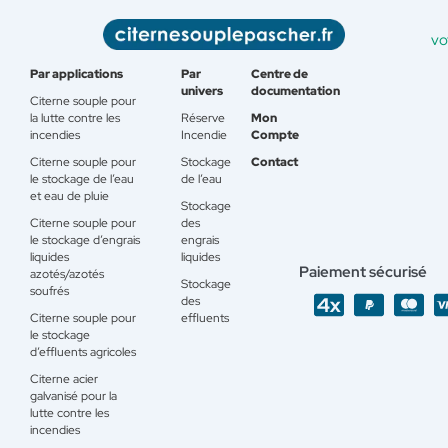
vo
Par applications
Par
Centre de
univers
documentation
Citerne souple pour
la lutte contre les
Réserve
Mon
incendies
Incendie
Compte
Citerne souple pour
Stockage
Contact
le stockage de l’eau
de l’eau
et eau de pluie
Stockage
Citerne souple pour
des
le stockage d’engrais
engrais
liquides
liquides
Paiement sécurisé
azotés/azotés
Stockage
soufrés
des
Citerne souple pour
effluents
le stockage
d’effluents agricoles
Citerne acier
galvanisé pour la
lutte contre les
incendies