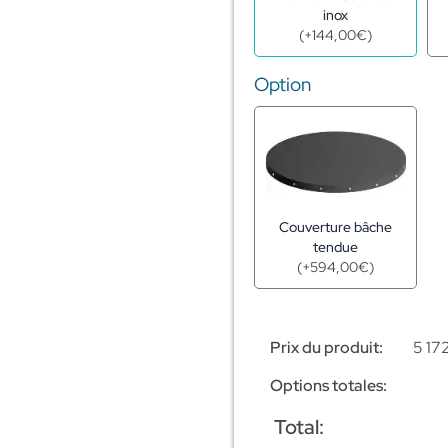
inox
(
+
144,00
€
)
Option
Couverture bâche
tendue
(
+
594,00
€
)
Prix du produit:
5 17
Options totales:
Total: