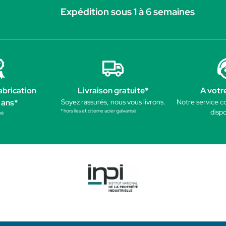
Expédition sous 1 à 6 semaines
abrication
Livraison gratuite*
A votr
 ans*
Soyez rassurés, nous vous livrons.
Notre service c
* hors îles et citerne acier galvanisé
dispo
né