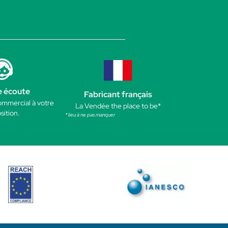
e écoute
Fabricant français
ommercial à votre
La Vendée the place to be*
sition.
* lieu à ne pas manquer