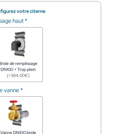
figurez votre citerne
ssage haut
*
Bride de remplissage
DN100 + Trop plein
(
+
384,00
€
)
de vanne
*
Vanne DN100 bride