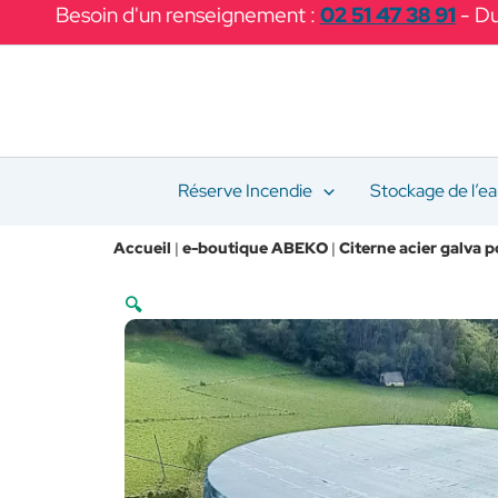
Aller
Besoin d'un renseignement :
02 51 47 38 91
- Du
au
contenu
Réserve Incendie
Stockage de l’e
Accueil
|
e-boutique ABEKO
|
Citerne acier galva p
🔍