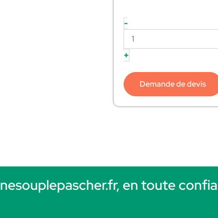
-
+
Demande de devis
rnesouplepascher.fr, en toute confia