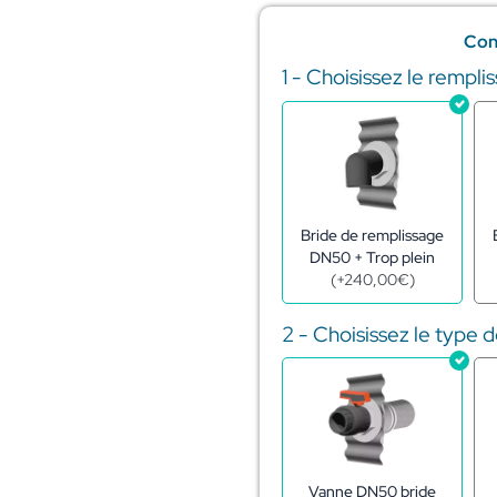
Con
1 - Choisissez le rempli
quantité
de
Réserve
eau
citerne
acier
galva
104m3
Bride de remplissage
–
DN50 + Trop plein
ø8,80
(
+
240,00
€
)
-
h1,72
2 - Choisissez le type 
m
Vanne DN50 bride