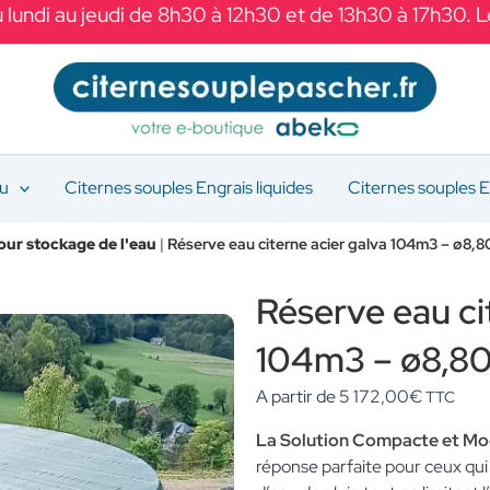
 lundi au jeudi de 8h30 à 12h30 et de 13h30 à 17h30. 
au
Citernes souples Engrais liquides
Citernes souples E
our stockage de l'eau
|
Réserve eau citerne acier galva 104m3 – ø8,80
Réserve eau ci
104m3 – ø8,80
A partir de
5 172,00
€
TTC
La Solution Compacte et Mo
réponse parfaite pour ceux qui