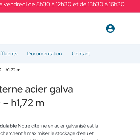
Le vendredi de 8h30 à 12h30 et de 13h30 à 16h30
ffluents
Documentation
Contact
 – h1,72 m
terne acier galva
 – h1,72 m
dulable
Notre citerne en acier galvanisé est la
 cherchent à maximiser le stockage d’eau et