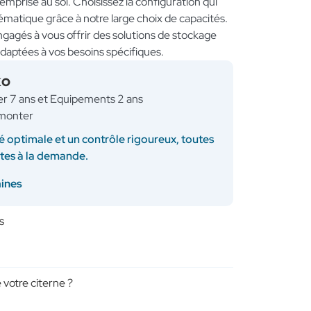
l’emprise au sol. Choisissez la configuration qui
ématique grâce à notre large choix de capacités.
gés à vous offrir des solutions de stockage
adaptées à vos besoins spécifiques.
KO
ner 7 ans et Equipements 2 ans
à monter
é optimale et un contrôle rigoureux, toutes
ites à la demande.
aines
s
 votre citerne ?