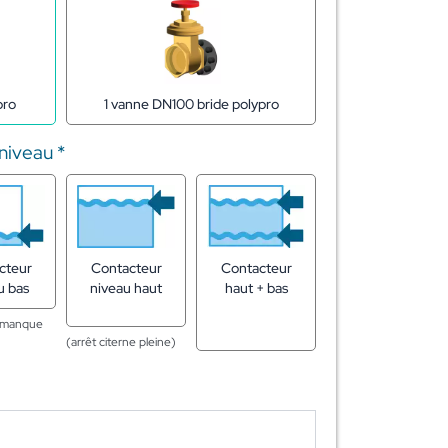
1 vanne DN100 bride polypro
pro
 niveau
*
cteur
Contacteur
Contacteur
u bas
niveau haut
haut + bas
n manque
(arrêt citerne pleine)