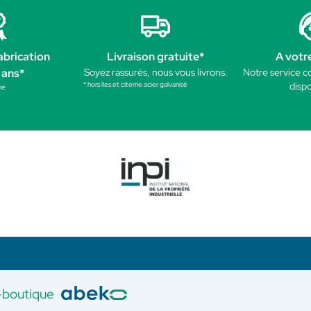
abrication
Livraison gratuite*
A votr
 ans*
Soyez rassurés, nous vous livrons.
Notre service c
* hors îles et citerne acier galvanisé
dispo
né
-boutique