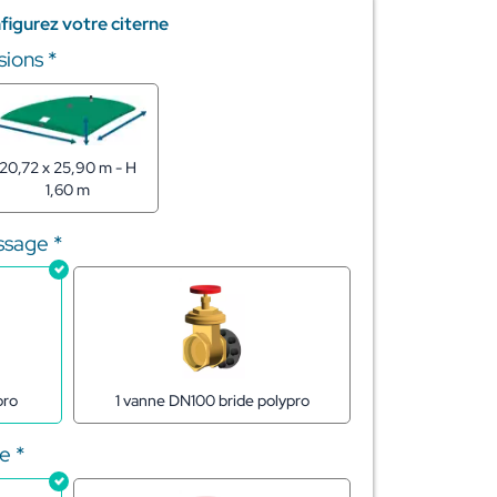
figurez votre citerne
sions
*
20,72 x 25,90 m - H
1,60 m
issage
*
1 vanne DN100 bride polypro
pro
ge
*