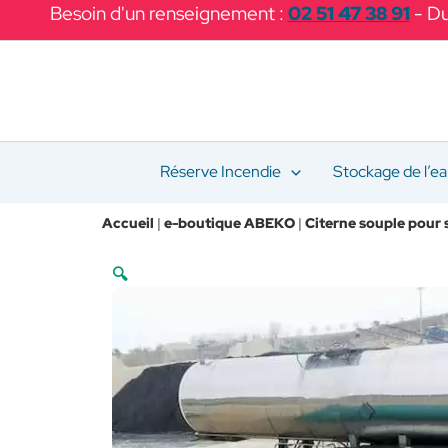
Aller
Besoin d'un renseignement :
02 51 47 38 91
- Du
au
contenu
Réserve Incendie
Stockage de l’e
Accueil
|
e-boutique ABEKO
|
Citerne souple pour 
🔍