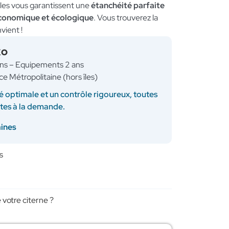
uples vous garantissent une
étanchéité parfaite
économique et écologique
. Vous trouverez la
vient !
KO
ans – Equipements 2 ans
ce Métropolitaine (hors îles)
é optimale et un contrôle rigoureux, toutes
ites à la demande.
aines
s
 votre citerne ?