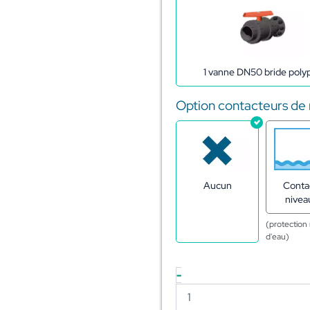
1 vanne DN50 bride poly
Option contacteurs de
Aucun
Conta
nivea
(protectio
d'eau)
-