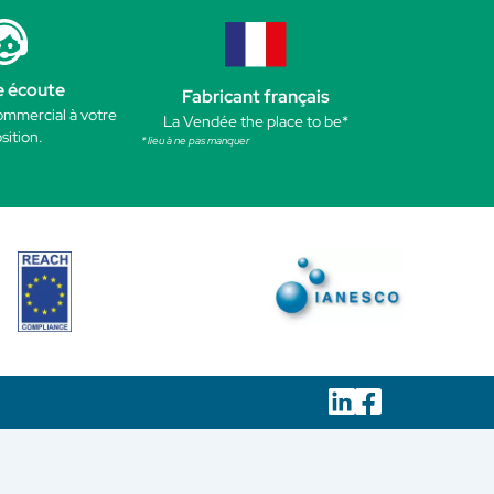
e écoute
Fabricant français
ommercial à votre
La Vendée the place to be*
sition.
* lieu à ne pas manquer