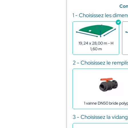
Con
1 - Choisissez les dimen
quantité
de
Citerne
souple
pour
19,24 x 28,00 m - H
stockage
1,60 m
de
l'eau
750m3
2 - Choisissez le rempl
1 vanne DN50 bride poly
3 - Choisissez la vidan