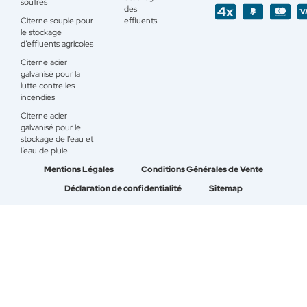
soufrés
des
Citerne souple pour
effluents
le stockage
d’effluents agricoles
Citerne acier
galvanisé pour la
lutte contre les
incendies
Citerne acier
galvanisé pour le
stockage de l’eau et
l’eau de pluie
Mentions Légales
Conditions Générales de Vente
Déclaration de confidentialité
Sitemap