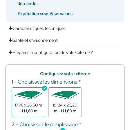
demande.
Expédition sous 6 semaines
Caractéristiques techniques
Santé et environnement
Préparer la configuration de votre citerne ?
Configurez votre citerne
1 - Choisissez les dimensions
*
quantité
de
Citerne
souple
pour
17,76 x 28,50 m
19,24 x 26,20
stockage
- H 1,60 m
m - H 1,60 m
de
l'eau
2 - Choisissez le remplissage
*
700m3