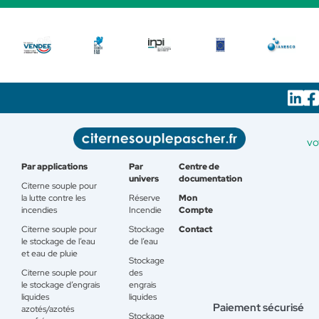
vo
Par applications
Par
Centre de
univers
documentation
Citerne souple pour
la lutte contre les
Réserve
Mon
incendies
Incendie
Compte
Citerne souple pour
Stockage
Contact
le stockage de l’eau
de l’eau
et eau de pluie
Stockage
Citerne souple pour
des
le stockage d’engrais
engrais
liquides
liquides
Paiement sécurisé
azotés/azotés
Stockage