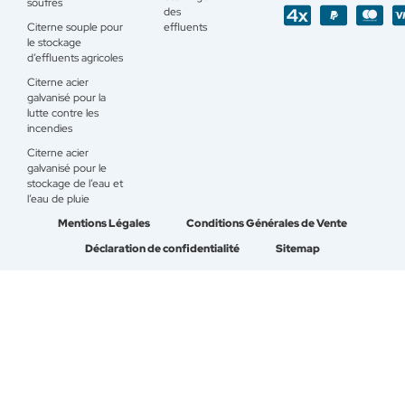
soufrés
des
Citerne souple pour
effluents
le stockage
d’effluents agricoles
Citerne acier
galvanisé pour la
lutte contre les
incendies
Citerne acier
galvanisé pour le
stockage de l’eau et
l’eau de pluie
Mentions Légales
Conditions Générales de Vente
Déclaration de confidentialité
Sitemap