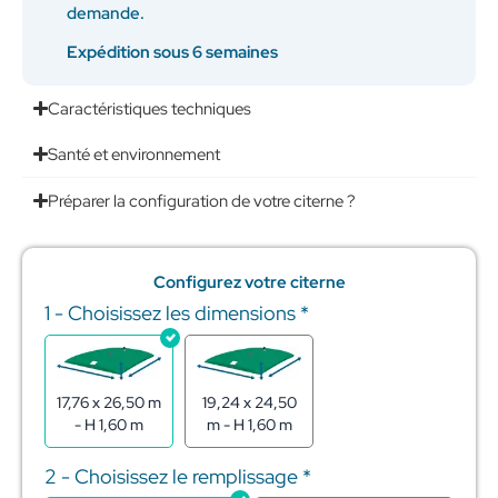
demande.
Expédition sous 6 semaines
Caractéristiques techniques
Santé et environnement
Préparer la configuration de votre citerne ?
Configurez votre citerne
1 - Choisissez les dimensions
*
quantité
de
Citerne
souple
pour
17,76 x 26,50 m
19,24 x 24,50
stockage
- H 1,60 m
m - H 1,60 m
de
l'eau
2 - Choisissez le remplissage
*
650m3