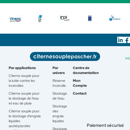
vo
Par applications
Par
Centre de
univers
documentation
Citerne souple pour
la lutte contre les
Réserve
Mon
incendies
Incendie
Compte
Citerne souple pour
Stockage
Contact
le stockage de l’eau
de l’eau
et eau de pluie
Stockage
Citerne souple pour
des
le stockage d’engrais
engrais
liquides
liquides
Paiement sécurisé
azotés/azotés
Stockage