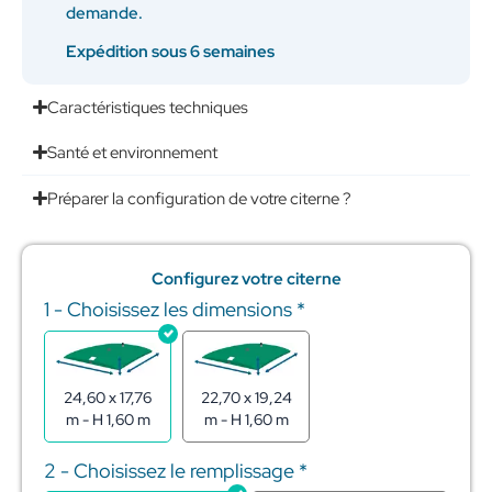
demande.
Expédition sous 6 semaines
Caractéristiques techniques
Santé et environnement
Préparer la configuration de votre citerne ?
Configurez votre citerne
1 - Choisissez les dimensions
*
quantité
de
Citerne
souple
pour
24,60 x 17,76
22,70 x 19,24
stockage
m - H 1,60 m
m - H 1,60 m
de
l'eau
2 - Choisissez le remplissage
*
600m3