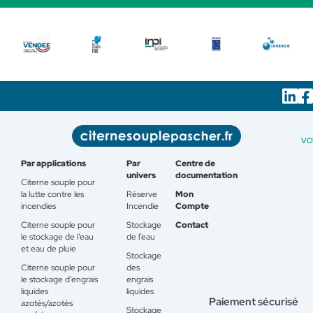
vo
Par applications
Par
Centre de
univers
documentation
Citerne souple pour
la lutte contre les
Réserve
Mon
incendies
Incendie
Compte
Citerne souple pour
Stockage
Contact
le stockage de l’eau
de l’eau
et eau de pluie
Stockage
Citerne souple pour
des
le stockage d’engrais
engrais
liquides
liquides
Paiement sécurisé
azotés/azotés
Stockage