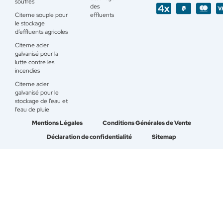
soufrés
des
Citerne souple pour
effluents
le stockage
d’effluents agricoles
Citerne acier
galvanisé pour la
lutte contre les
incendies
Citerne acier
galvanisé pour le
stockage de l’eau et
l’eau de pluie
Mentions Légales
Conditions Générales de Vente
Déclaration de confidentialité
Sitemap