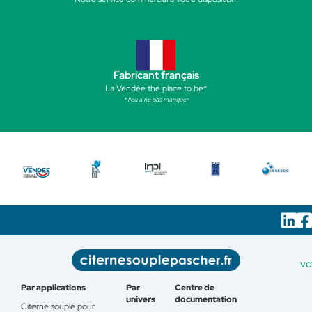
Fabricant français
La Vendée the place to be*
* lieu à ne pas manquer
vo
Par applications
Par
Centre de
univers
documentation
Citerne souple pour