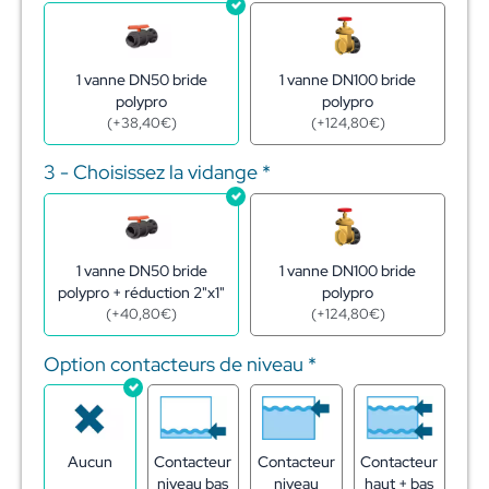
1 vanne DN50 bride
1 vanne DN100 bride
polypro
polypro
(
+
38,40
€
)
(
+
124,80
€
)
3 - Choisissez la vidange
*
1 vanne DN50 bride
1 vanne DN100 bride
polypro + réduction 2"x1"
polypro
(
+
40,80
€
)
(
+
124,80
€
)
Option contacteurs de niveau
*
Aucun
Contacteur
Contacteur
Contacteur
niveau bas
niveau
haut + bas