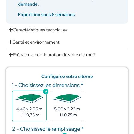
demande.
Expédition sous 6 semaines
Caractéristiques techniques
Santé et environnement
Préparer la configuration de votre citerne ?
Configurez votre citerne
1 - Choisissez les dimensions
*
quantité
de
Citerne
souple
pour
4,40 x 2,96 m
5,90 x 2,22 m
stockage
- H 0,75 m
- H 0,75 m
de
l'eau
2 - Choisissez le remplissage
*
6m3