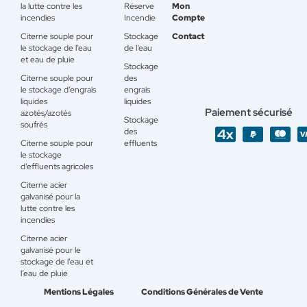
la lutte contre les
Réserve
Mon
incendies
Incendie
Compte
Citerne souple pour
Stockage
Contact
le stockage de l’eau
de l’eau
et eau de pluie
Stockage
Citerne souple pour
des
le stockage d’engrais
engrais
liquides
liquides
Paiement sécurisé
azotés/azotés
Stockage
soufrés
des
Citerne souple pour
effluents
le stockage
d’effluents agricoles
Citerne acier
galvanisé pour la
lutte contre les
incendies
Citerne acier
galvanisé pour le
stockage de l’eau et
l’eau de pluie
Mentions Légales
Conditions Générales de Vente