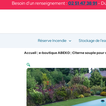
Aller
Besoin d'un renseignement :
02 51 47 38 91
- Du
au
contenu
Réserve Incendie
Stockage de l’e
Accueil
|
e-boutique ABEKO
|
Citerne souple pour 
🔍