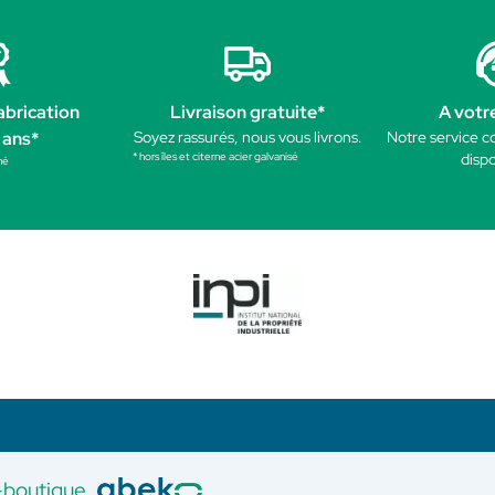
abrication
Livraison gratuite*
A votr
 ans*
Soyez rassurés, nous vous livrons.
Notre service c
* hors îles et citerne acier galvanisé
dispo
né
-boutique