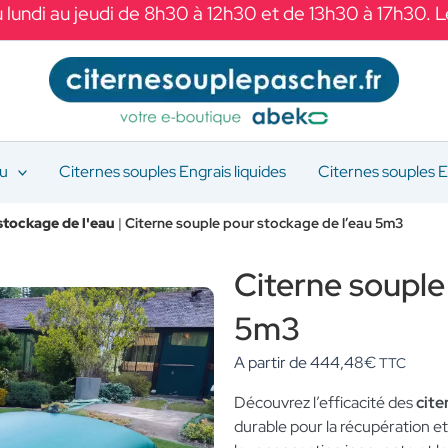
 lundi au jeudi de 8h30 à 12h30 et de 13h30 à 17h30. 
au
Citernes souples Engrais liquides
Citernes souples E
stockage de l'eau
|
Citerne souple pour stockage de l’eau 5m3
Citerne souple
5m3
A partir de
444,48
€
TTC
Découvrez l’efficacité des
cit
durable pour la récupération et