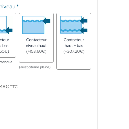
 niveau
*
cteur
Contacteur
Contacteur
u bas
niveau haut
haut + bas
,60
€
)
(
+
153,60
€
)
(
+
307,20
€
)
n manque
(arrêt citerne pleine)
,48
€
TTC