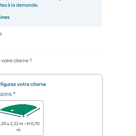
ites à la demande.
aines
s
 votre citerne ?
figurez votre citerne
sions
*
,20 x 2,22 m - H 0,70
m