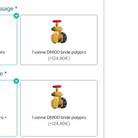
issage
*
1 vanne DN100 bride polypro
pro
(
+
124,80
€
)
ge
*
1 vanne DN100 bride polypro
ro +
(
+
124,80
€
)