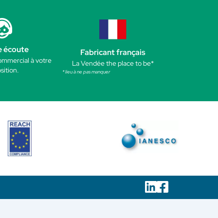
e écoute
Fabricant français
ommercial à votre
La Vendée the place to be*
sition.
* lieu à ne pas manquer