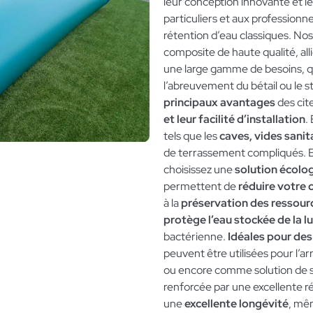
leur conception innovante et le
particuliers et aux professionn
rétention d’eau classiques. Nos
composite de haute qualité, all
une large gamme de besoins, que 
l’abreuvement du bétail ou le s
principaux avantages
des cit
et leur facilité d’installation
.
tels que les
caves, vides sanit
de terrassement compliqués. 
choisissez une
solution écolo
permettent de
réduire votre
à la
préservation des ressourc
protège l’eau stockée de la lu
bactérienne.
Idéales pour des
peuvent être utilisées pour l’ar
ou encore comme solution de 
renforcée par une excellente r
une
excellente longévité
, mê