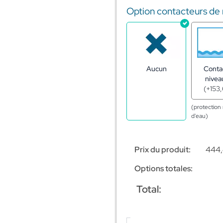
Option contacteurs de
Aucun
Conta
nivea
(
+
153
(protectio
d'eau)
Prix du produit:
444
Options totales:
Total: