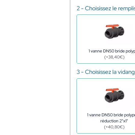
5m3
2 - Choisissez le rempl
1 vanne DN50 bride poly
(
+
38,40
€
)
3 - Choisissez la vidan
1 vanne DN50 bride polyp
réduction 2"x1"
(
+
40,80
€
)