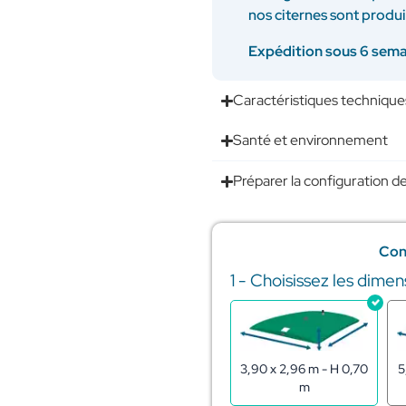
nos citernes sont produ
Expédition sous 6 sem
Caractéristiques technique
Santé et environnement
Préparer la configuration de
Con
1 - Choisissez les dimen
quantité
de
Citerne
souple
pour
3,90 x 2,96 m - H 0,70
5
stockage
m
de
l'eau