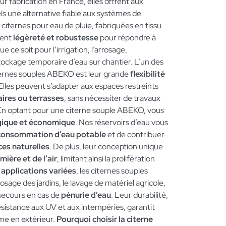
ur fabrication en France, elles offrent aux
els une alternative fiable aux systèmes de
 citernes pour eau de pluie, fabriquées en tissu
ient
légèreté et robustesse
pour répondre à
ce soit pour l’irrigation, l’arrosage,
tockage temporaire d’eau sur chantier. L’un des
ernes souples ABEKO est leur grande
flexibilité
 Elles peuvent s’adapter aux espaces restreints
aires ou terrasses
, sans nécessiter de travaux
En optant pour une citerne souple ABEKO, vous
gique et économique
. Nos réservoirs d’eau vous
 consommation d’eau potable
et de contribuer
es naturelles
. De plus, leur conception unique
mière et de l’air
, limitant ainsi la prolifération
 applications variées
, les citernes souples
rosage des jardins, le lavage de matériel agricole,
secours en cas de
pénurie d’eau
. Leur durabilité,
ésistance aux UV et aux intempéries, garantit
me en extérieur.
Pourquoi choisir la citerne