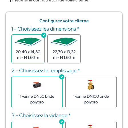
Configurez votre citerne
1 - Choisissez les dimensions
*
quantité
de
Citerne
souple
pour
20,40 x 14,80
22,70 x 13,32
stockage
m - H 1,60 m
m - H 1,60 m
de
l'eau
2 - Choisissez le remplissage
*
400m3
1 vanne DN50 bride
1 vanne DN100 bride
polypro
polypro
3 - Choisissez la vidange
*