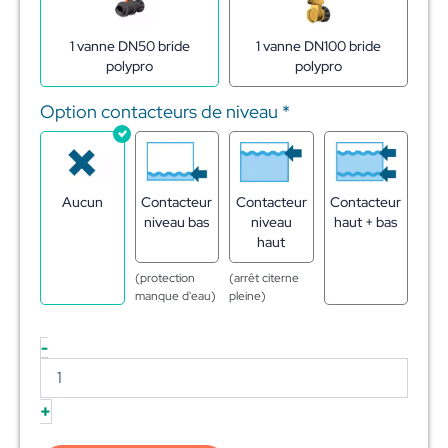
1 vanne DN50 bride
1 vanne DN100 bride
polypro
polypro
Option contacteurs de niveau
*
Aucun
Contacteur
Contacteur
Contacteur
niveau bas
niveau
haut + bas
haut
(protection
(arrêt citerne
manque d'eau)
pleine)
-
+