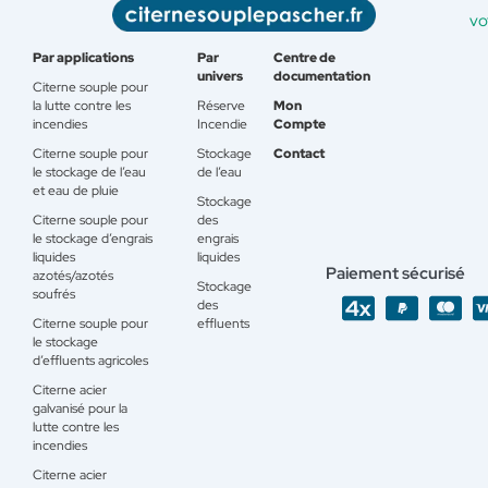
vo
Par applications
Par
Centre de
univers
documentation
Citerne souple pour
la lutte contre les
Réserve
Mon
incendies
Incendie
Compte
Citerne souple pour
Stockage
Contact
le stockage de l’eau
de l’eau
et eau de pluie
Stockage
Citerne souple pour
des
le stockage d’engrais
engrais
liquides
liquides
Paiement sécurisé
azotés/azotés
Stockage
soufrés
des
Citerne souple pour
effluents
le stockage
d’effluents agricoles
Citerne acier
galvanisé pour la
lutte contre les
incendies
Citerne acier