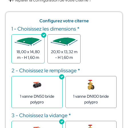
Configurez votre citerne
1 - Choisissez les dimensions
*
quantité
de
Citerne
souple
pour
18,00 x 14,80
20,10 x 13,32 m
stockage
m - H 1,60 m
- H 1,60 m
de
l'eau
2 - Choisissez le remplissage
*
350m3
1 vanne DN50 bride
1 vanne DN100 bride
polypro
polypro
3 - Choisissez la vidange
*