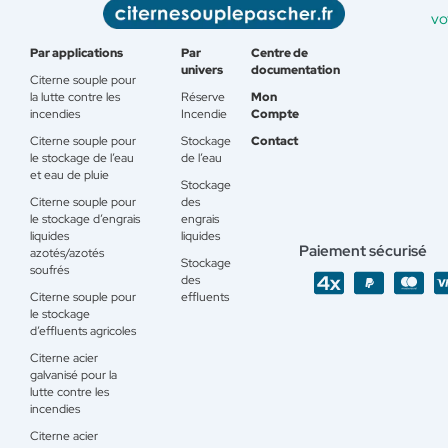
vo
Par applications
Par
Centre de
univers
documentation
Citerne souple pour
la lutte contre les
Réserve
Mon
incendies
Incendie
Compte
Citerne souple pour
Stockage
Contact
le stockage de l’eau
de l’eau
et eau de pluie
Stockage
Citerne souple pour
des
le stockage d’engrais
engrais
liquides
liquides
Paiement sécurisé
azotés/azotés
Stockage
soufrés
des
Citerne souple pour
effluents
le stockage
d’effluents agricoles
Citerne acier
galvanisé pour la
lutte contre les
incendies
Citerne acier