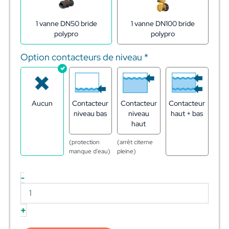
1 vanne DN50 bride
1 vanne DN100 bride
polypro
polypro
Option contacteurs de niveau
*
Aucun
Contacteur
Contacteur
Contacteur
niveau bas
niveau
haut + bas
haut
(protection
(arrêt citerne
manque d'eau)
pleine)
-
+