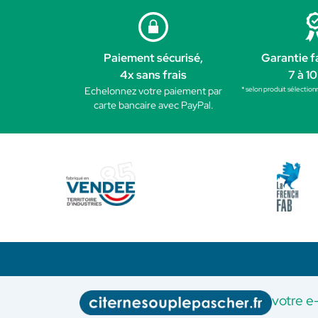
Paiement sécurisé,
Garantie f
4x sans frais
7 à 10
* selon produit sélection
Echelonnez votre paiement par
carte bancaire avec PayPal.
votre e