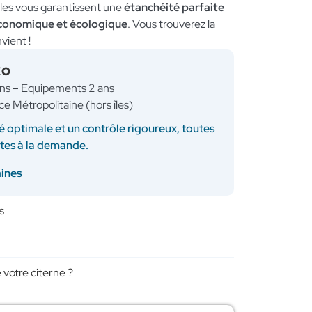
uples vous garantissent une
étanchéité parfaite
économique et écologique
. Vous trouverez la
vient !
KO
ans – Equipements 2 ans
ce Métropolitaine (hors îles)
é optimale et un contrôle rigoureux, toutes
ites à la demande.
aines
s
 votre citerne ?