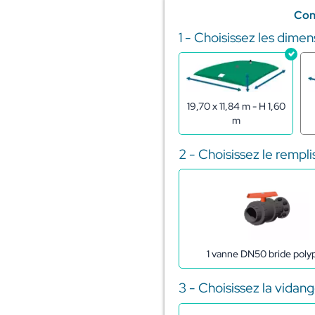
Con
1 - Choisissez les dimen
quantité
de
Citerne
souple
pour
19,70 x 11,84 m - H 1,60
stockage
m
de
l'eau
300m3
2 - Choisissez le rempl
1 vanne DN50 bride poly
3 - Choisissez la vidan