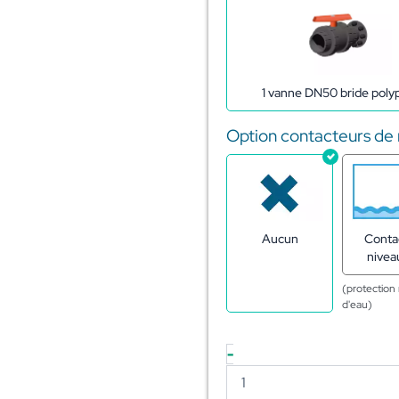
1 vanne DN50 bride poly
Option contacteurs de
Aucun
Conta
nivea
(protectio
d'eau)
-