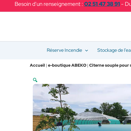
Aller
Besoin d'un renseignement :
02 51 47 38 91
- Du
au
contenu
Réserve Incendie
Stockage de l’e
Accueil
|
e-boutique ABEKO
|
Citerne souple pour 
🔍