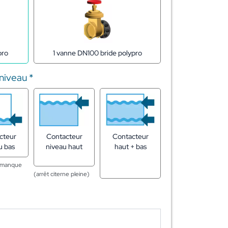
1 vanne DN100 bride polypro
pro
 niveau
*
cteur
Contacteur
Contacteur
u bas
niveau haut
haut + bas
n manque
(arrêt citerne pleine)