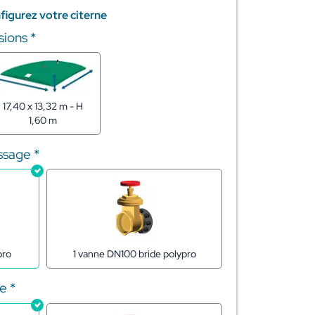
figurez votre citerne
sions
*
17,40 x 13,32 m - H
1,60 m
issage
*
1 vanne DN100 bride polypro
pro
ge
*