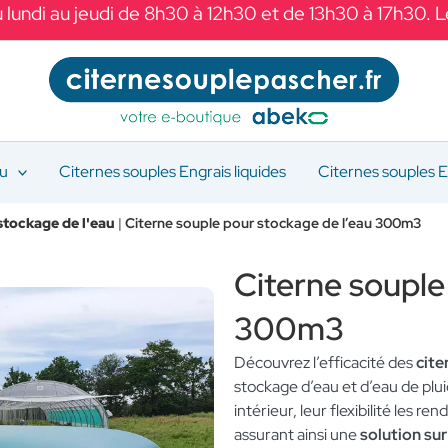
 lundi au jeudi de 8h30 à 12h30 et de 13h30 à 17h30. 
au
Citernes souples Engrais liquides
Citernes souples E
stockage de l'eau
|
Citerne souple pour stockage de l’eau 300m3
Citerne souple
300m3
Découvrez l’efficacité des
cit
stockage d’eau et d’eau de plu
intérieur, leur flexibilité les r
assurant ainsi une
solution su