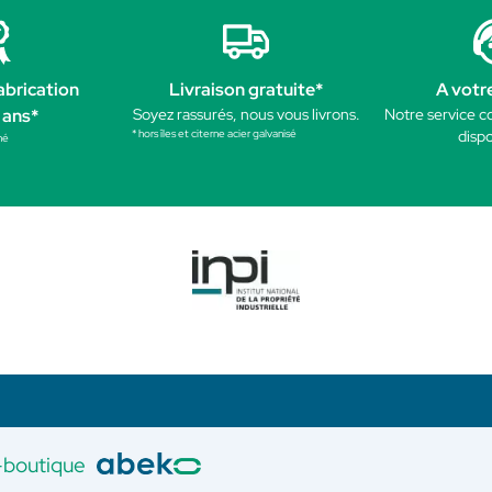
abrication
Livraison gratuite*
A votr
 ans*
Soyez rassurés, nous vous livrons.
Notre service c
* hors îles et citerne acier galvanisé
dispo
né
-boutique