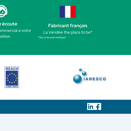
e écoute
Fabricant français
ommercial à votre
La Vendée the place to be*
sition.
* lieu à ne pas manquer