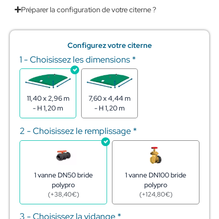
Préparer la configuration de votre citerne ?
Configurez votre citerne
1 - Choisissez les dimensions
*
quantité
de
Citerne
souple
pour
11,40 x 2,96 m
7,60 x 4,44 m
stockage
- H 1,20 m
- H 1,20 m
de
l'eau
2 - Choisissez le remplissage
*
25m3
1 vanne DN50 bride
1 vanne DN100 bride
polypro
polypro
(
+
38,40
€
)
(
+
124,80
€
)
3 - Choisissez la vidange
*