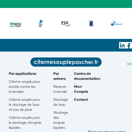
vo
Par applications
Par
Centre de
univers
documentation
Citerne souple pour
la lutte contre les
Réserve
Mon
incendies
Incendie
Compte
Citerne souple pour
Stockage
Contact
le stockage de l’eau
de l’eau
et eau de pluie
Stockage
Citerne souple pour
des
le stockage d’engrais
engrais
liquides
liquides