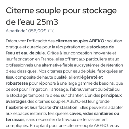
Citerne souple pour stockage
de l’eau 25m3
A partir de
1 056,00
€
TTC
Découvrez l’efficacité des
citernes souples ABEKO
: solution
pratique et durable pour la récupération et le
stockage de
l’eau et eau de pluie
. Grâce à leur conception innovante et
leur fabrication en France, elles offrent aux particuliers et aux
professionnels une alternative fiable aux systèmes de rétention
d’eau classiques. Nos citernes pour eau de pluie, fabriquées en
tissu composite de haute qualité, allient
légèreté et
robustesse
pour répondre à une large gamme de besoins, que
ce soit pour l’irrigation, l’arrosage, l’abreuvement du bétail ou
le stockage temporaire d’eau sur chantier. L’un des
principaux
avantages
des citernes souples ABEKO est leur grande
flexibilité et leur facilité d’installation
. Elles peuvent s’adapter
aux espaces restreints tels que les
caves, vides sanitaires ou
terrasses
, sans nécessiter de travaux de terrassement
compliqués. En optant pour une citerne souple ABEKO, vous