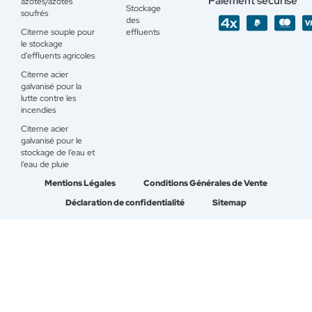
Paiement sécurisé
azotés/azotés
Stockage
soufrés
des
Citerne souple pour
effluents
le stockage
d’effluents agricoles
Citerne acier
galvanisé pour la
lutte contre les
incendies
Citerne acier
galvanisé pour le
stockage de l’eau et
l’eau de pluie
Mentions Légales
Conditions Générales de Vente
Déclaration de confidentialité
Sitemap