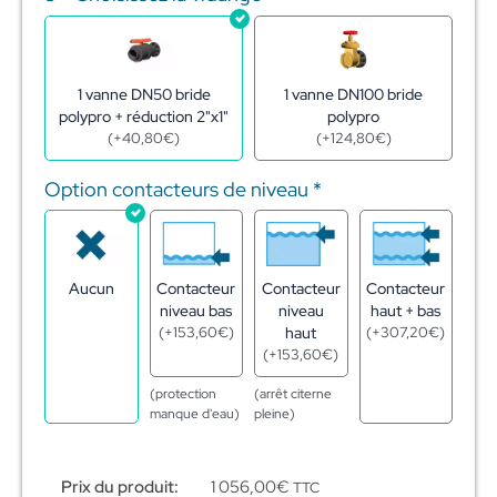
1 vanne DN50 bride
1 vanne DN100 bride
polypro + réduction 2"x1"
polypro
(
+
40,80
€
)
(
+
124,80
€
)
Option contacteurs de niveau
*
Aucun
Contacteur
Contacteur
Contacteur
niveau bas
niveau
haut + bas
(
+
153,60
€
)
haut
(
+
307,20
€
)
(
+
153,60
€
)
(protection
(arrêt citerne
manque d'eau)
pleine)
Prix du produit:
1 056,00
€
TTC