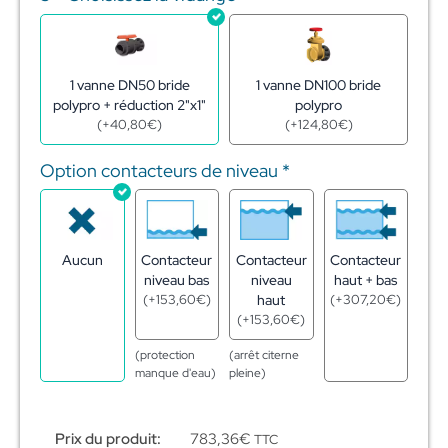
1 vanne DN50 bride
1 vanne DN100 bride
polypro + réduction 2"x1"
polypro
(
+
40,80
€
)
(
+
124,80
€
)
Option contacteurs de niveau
*
Aucun
Contacteur
Contacteur
Contacteur
niveau bas
niveau
haut + bas
(
+
153,60
€
)
haut
(
+
307,20
€
)
(
+
153,60
€
)
(protection
(arrêt citerne
manque d'eau)
pleine)
Prix du produit:
783,36
€
TTC