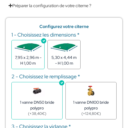
Préparer la configuration de votre citerne ?
Configurez votre citerne
1 - Choisissez les dimensions
*
quantité
de
Citerne
souple
pour
7,95 x 2,96 m -
5,30 x 4,44 m
stockage
H 1,00 m
- H 1,00 m
de
l'eau
2 - Choisissez le remplissage
*
15m3
1 vanne DN50 bride
1 vanne DN100 bride
polypro
polypro
(
+
38,40
€
)
(
+
124,80
€
)
3 - Choisissez la vidange
*