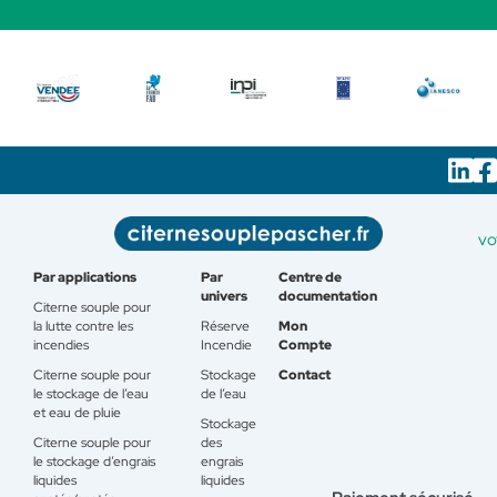
vo
Par applications
Par
Centre de
univers
documentation
Citerne souple pour
la lutte contre les
Réserve
Mon
incendies
Incendie
Compte
Citerne souple pour
Stockage
Contact
le stockage de l’eau
de l’eau
et eau de pluie
Stockage
Citerne souple pour
des
le stockage d’engrais
engrais
liquides
liquides