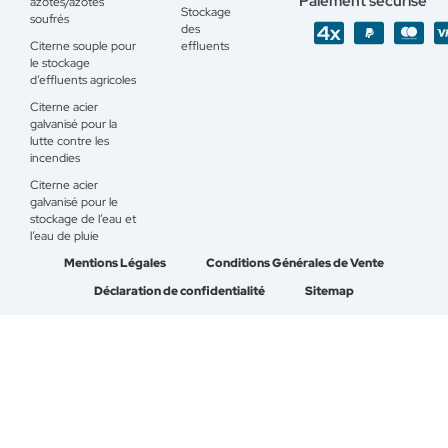
Paiement sécurisé
azotés/azotés
Stockage
soufrés
des
Citerne souple pour
effluents
le stockage
d’effluents agricoles
Citerne acier
galvanisé pour la
lutte contre les
incendies
Citerne acier
galvanisé pour le
stockage de l’eau et
l’eau de pluie
Mentions Légales
Conditions Générales de Vente
Déclaration de confidentialité
Sitemap