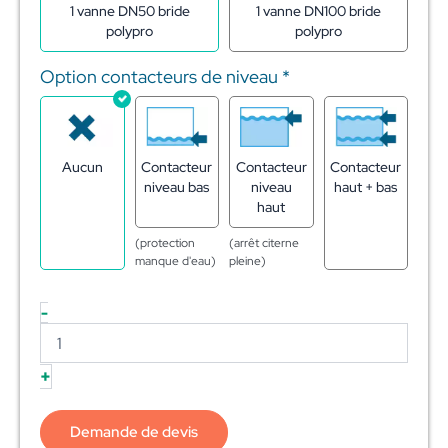
1 vanne DN50 bride
1 vanne DN100 bride
polypro
polypro
Option contacteurs de niveau
*
Aucun
Contacteur
Contacteur
Contacteur
niveau bas
niveau
haut + bas
haut
(protection
(arrêt citerne
manque d'eau)
pleine)
-
+
Demande de devis