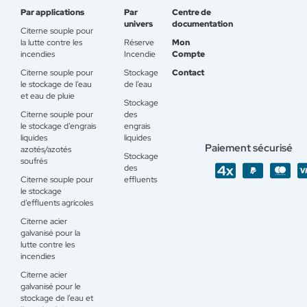
Par applications
Par
Centre de
univers
documentation
Citerne souple pour
la lutte contre les
Réserve
Mon
incendies
Incendie
Compte
Citerne souple pour
Stockage
Contact
le stockage de l’eau
de l’eau
et eau de pluie
Stockage
Citerne souple pour
des
le stockage d’engrais
engrais
liquides
liquides
Paiement sécurisé
azotés/azotés
Stockage
soufrés
des
Citerne souple pour
effluents
le stockage
d’effluents agricoles
Citerne acier
galvanisé pour la
lutte contre les
incendies
Citerne acier
galvanisé pour le
stockage de l’eau et