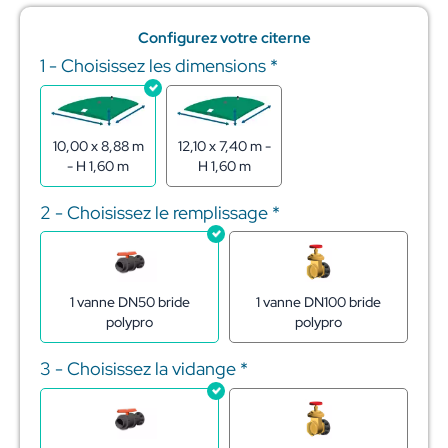
Configurez votre citerne
1 - Choisissez les dimensions
*
quantité
de
Citerne
souple
pour
10,00 x 8,88 m
12,10 x 7,40 m -
stockage
- H 1,60 m
H 1,60 m
de
l'eau
2 - Choisissez le remplissage
*
100m3
1 vanne DN50 bride
1 vanne DN100 bride
polypro
polypro
3 - Choisissez la vidange
*