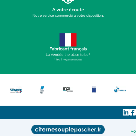
A votre écoute
Notre service commercial à votre disposition.
Fabricant français
La Vendée the place to be*
* lieu à ne pas manquer
vo