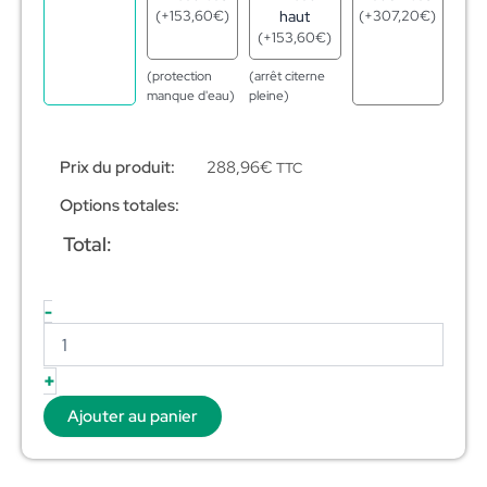
(
+
153,60
€
)
haut
(
+
307,20
€
)
(
+
153,60
€
)
(protection
(arrêt citerne
manque d'eau)
pleine)
Prix du produit:
288,96
€
TTC
Options totales:
Total:
-
+
Ajouter au panier