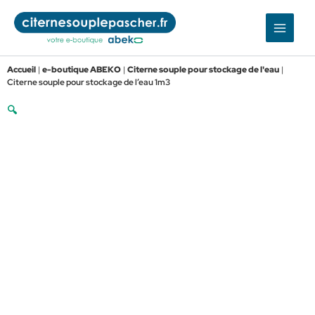
Aller
au
contenu
Accueil
|
e-boutique ABEKO
|
Citerne souple pour stockage de l'eau
|
Citerne souple pour stockage de l’eau 1m3
🔍