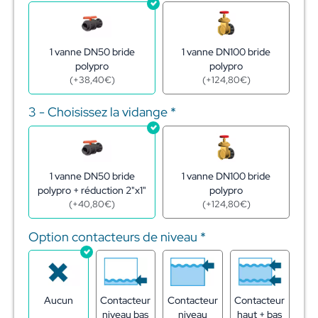
1 vanne DN50 bride
1 vanne DN100 bride
polypro
polypro
(
+
38,40
€
)
(
+
124,80
€
)
3 - Choisissez la vidange
*
1 vanne DN50 bride
1 vanne DN100 bride
polypro + réduction 2"x1"
polypro
(
+
40,80
€
)
(
+
124,80
€
)
Option contacteurs de niveau
*
Aucun
Contacteur
Contacteur
Contacteur
niveau bas
niveau
haut + bas