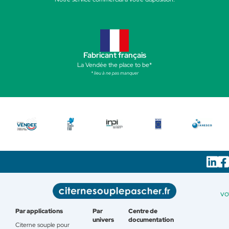
Fabricant français
La Vendée the place to be*
* lieu à ne pas manquer
vo
Par applications
Par
Centre de
univers
documentation
Citerne souple pour