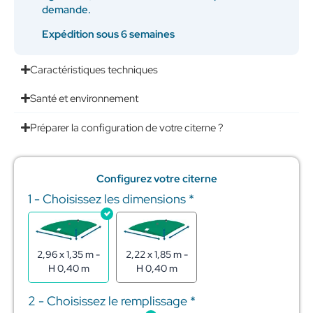
demande.
Expédition sous 6 semaines
Caractéristiques techniques
Santé et environnement
Préparer la configuration de votre citerne ?
Configurez votre citerne
1 - Choisissez les dimensions
*
quantité
de
Citerne
souple
pour
2,96 x 1,35 m -
2,22 x 1,85 m -
stockage
H 0,40 m
H 0,40 m
de
l'eau
2 - Choisissez le remplissage
*
1m3