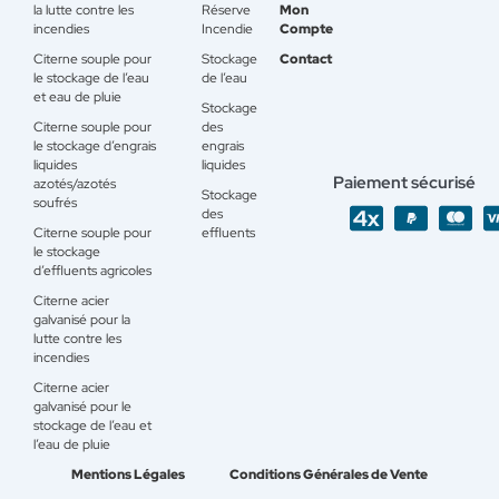
la lutte contre les
Réserve
Mon
incendies
Incendie
Compte
Citerne souple pour
Stockage
Contact
le stockage de l’eau
de l’eau
et eau de pluie
Stockage
Citerne souple pour
des
le stockage d’engrais
engrais
liquides
liquides
Paiement sécurisé
azotés/azotés
Stockage
soufrés
des
Citerne souple pour
effluents
le stockage
d’effluents agricoles
Citerne acier
galvanisé pour la
lutte contre les
incendies
Citerne acier
galvanisé pour le
stockage de l’eau et
l’eau de pluie
Mentions Légales
Conditions Générales de Vente